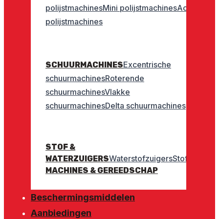
polijstmachines
Mini polijstmachines
Accu
polijstmachines
Excentrische
SCHUURMACHINES
schuurmachines
Roterende
schuurmachines
Vlakke
schuurmachines
Delta schuurmachines
STOF &
Waterstofzuigers
Stofzuigers
WATERZUIGERS
MACHINES & GEREEDSCHAP
Beschermingsmiddelen
Aanbiedingen