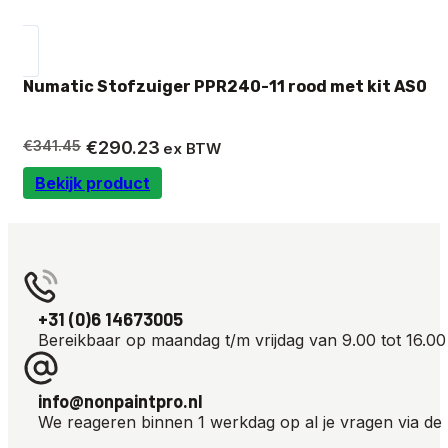
Numatic Stofzuiger PPR240-11 rood met kit AS0
Oorspronkelijke
Huidige
€
341.45
€
290.23
ex BTW
prijs
prijs
Bekijk product
was:
is:
€341.45.
€290.23.
+31 (0)6 14673005
Bereikbaar op maandag t/m vrijdag van 9.00 tot 16.00
info@nonpaintpro.nl
We reageren binnen 1 werkdag op al je vragen via de 