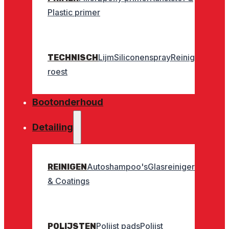
Plastic primer
Lijm
Siliconenspray
Reinigers
Geurt
TECHNISCH
roest
Bootonderhoud
Detailing
Autoshampoo's
Glasreinigers
Interieu
REINIGEN
& Coatings
Polijst pads
Polijst
POLIJSTEN