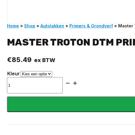
Home
»
Shop
»
Autolakken
»
Primers & Grondverf
»
Master 
MASTER TROTON DTM PRIM
€
85.49
ex BTW
Kleur
Master
Troton
DTM
Primer
Sealer
Set
3.6L
+
0.9L
verharder