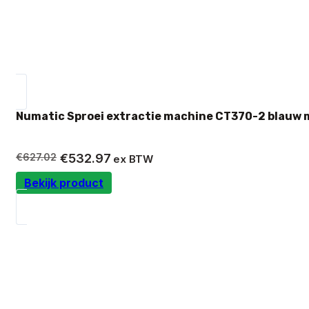
Numatic Sproei extractie machine CT370-2 blauw 
Oorspronkelijke
Huidige
€
627.02
€
532.97
ex BTW
prijs
prijs
Bekijk product
was:
is:
€627.02.
€532.97.