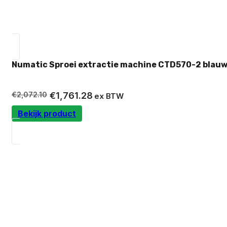
Numatic Sproei extractie machine CTD570-2 blauw
Oorspronkelijke
Huidige
€
2,072.10
€
1,761.28
ex BTW
prijs
prijs
Bekijk product
was:
is:
€2,072.10.
€1,761.28.