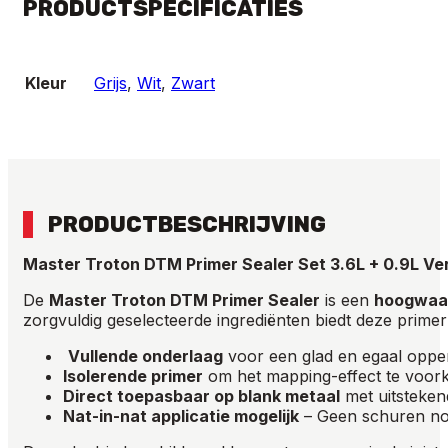
PRODUCTSPECIFICATIES
aantal
Kleur
Grijs
,
Wit
,
Zwart
PRODUCTBESCHRIJVING
Master Troton DTM Primer Sealer Set 3.6L + 0.9L Ve
De
Master Troton DTM Primer Sealer
is een
hoogwaar
zorgvuldig geselecteerde ingrediënten biedt deze prime
Vullende onderlaag
voor een glad en egaal oppe
Isolerende primer
om het mapping-effect te voo
Direct toepasbaar op blank metaal
met uitsteken
Nat-in-nat applicatie mogelijk
– Geen schuren no