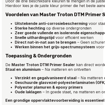
Door de drie beschikbare kleuren te mengen in de juist
Hierdoor kies je de juiste kleur primer die het beste aansl
Voordelen van Master Troton DTM Primer S
Uitstekende anti-corrosiebescherming
voor staa
Sterke hechting
op diverse ondergronden
Zeer goede vullende en isolerende eigenschap
Snelle uithardingstijd
voor efficiënt werken
Direct nat-in-nat aan te brengen
– Geen schuren
Werken binnen het grijs-spectrumsysteem
voor 
Toepassing & Ondergronden
De
Master Troton DTM Primer Sealer
kan direct word
Staal en aluminium
– Na matteren en ontvetten
Verzinkt en gegalvaniseerd staal
– Na matteren 
Geschuurde glasvezel-polyesterlaminaten (GF
Polyester plamuren & epoxy primers
Oude laklagen
– In goede staat, na matteren en o
Een grondige oppervlaktevoorbereiding is essentieel