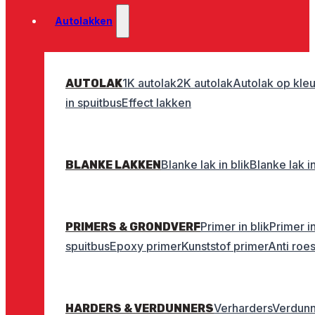
Autolakken
1K autolak
2K autolak
Autolak op kleu
AUTOLAK
in spuitbus
Effect lakken
Blanke lak in blik
Blanke lak i
BLANKE LAKKEN
Primer in blik
Primer i
PRIMERS & GRONDVERF
spuitbus
Epoxy primer
Kunststof primer
Anti roe
Verharders
Verdunn
HARDERS & VERDUNNERS