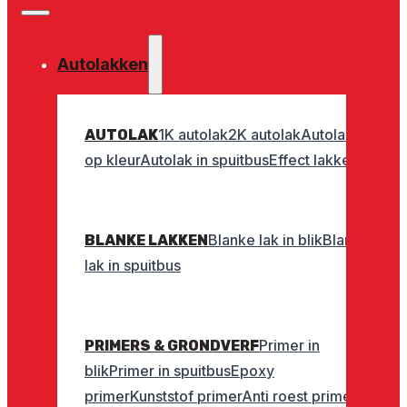
Autolakken
1K autolak
2K autolak
Autolak
AUTOLAK
op kleur
Autolak in spuitbus
Effect lakken
Blanke lak in blik
Blanke
BLANKE LAKKEN
lak in spuitbus
Primer in
PRIMERS & GRONDVERF
blik
Primer in spuitbus
Epoxy
primer
Kunststof primer
Anti roest primer