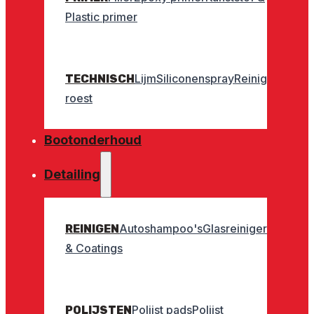
Plastic primer
Lijm
Siliconenspray
Reinigers
Geurt
TECHNISCH
roest
Bootonderhoud
Detailing
Autoshampoo's
Glasreinigers
Interieu
REINIGEN
& Coatings
Polijst pads
Polijst
POLIJSTEN