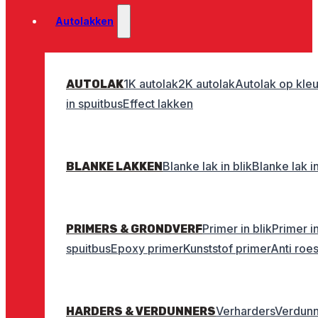
Autolakken
1K autolak
2K autolak
Autolak op kleu
AUTOLAK
in spuitbus
Effect lakken
Blanke lak in blik
Blanke lak i
BLANKE LAKKEN
Primer in blik
Primer i
PRIMERS & GRONDVERF
spuitbus
Epoxy primer
Kunststof primer
Anti roe
Verharders
Verdunn
HARDERS & VERDUNNERS