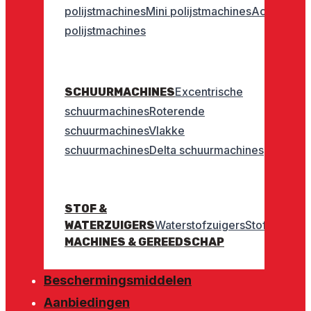
polijstmachines
Mini polijstmachines
Accu
polijstmachines
Excentrische
SCHUURMACHINES
schuurmachines
Roterende
schuurmachines
Vlakke
schuurmachines
Delta schuurmachines
STOF &
Waterstofzuigers
Stofzuigers
WATERZUIGERS
MACHINES & GEREEDSCHAP
Beschermingsmiddelen
Aanbiedingen