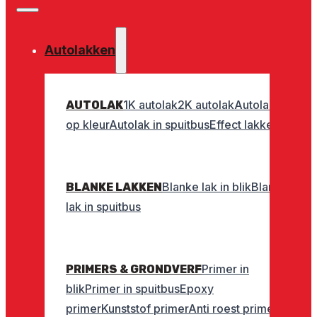
Autolakken
1K autolak
2K autolak
Autolak
AUTOLAK
op kleur
Autolak in spuitbus
Effect lakken
Blanke lak in blik
Blanke
BLANKE LAKKEN
lak in spuitbus
Primer in
PRIMERS & GRONDVERF
blik
Primer in spuitbus
Epoxy
primer
Kunststof primer
Anti roest primer