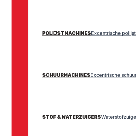
Excentrische polij
POLIJSTMACHINES
Excentrische schuu
SCHUURMACHINES
Waterstofzuige
STOF & WATERZUIGERS