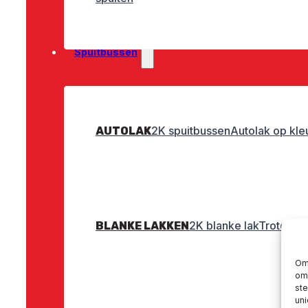
Spuitbussen
2K spuitbussen
Autolak op kle
AUTOLAK
2K blanke lak
Troton bl
BLANKE LAKKEN
Om 
om 
st
uni