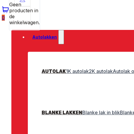
Geen
producten in
de
0
winkelwagen.
Autolakken
1K autolak
2K autolak
Autolak o
AUTOLAK
Blanke lak in blik
Blanke
BLANKE LAKKEN