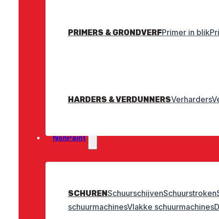
Primer in blik
Pr
PRIMERS & GRONDVERF
Verharders
V
HARDERS & VERDUNNERS
NonPaint
Schuurschijven
Schuurstroken
SCHUREN
schuurmachines
Vlakke schuurmachines
D