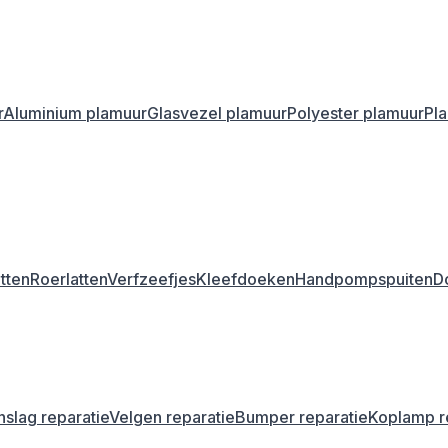
r
Aluminium plamuur
Glasvezel plamuur
Polyester plamuur
Pl
tten
Roerlatten
Verfzeefjes
Kleefdoeken
Handpompspuiten
D
nslag reparatie
Velgen reparatie
Bumper reparatie
Koplamp r