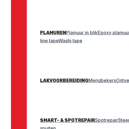
Plamuur in blik
Epoxy plamuu
PLAMUREN
line tape
Washi tape
Mengbekers
Ontve
LAKVOORBEREIDING
Spotrepair
Stee
SMART- & SPOTREPAIR
spuiten