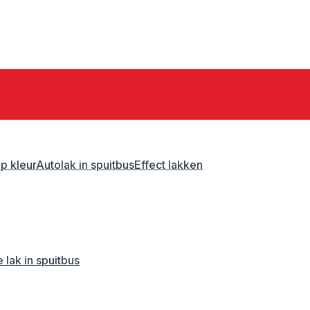
p kleur
Autolak in spuitbus
Effect lakken
 lak in spuitbus