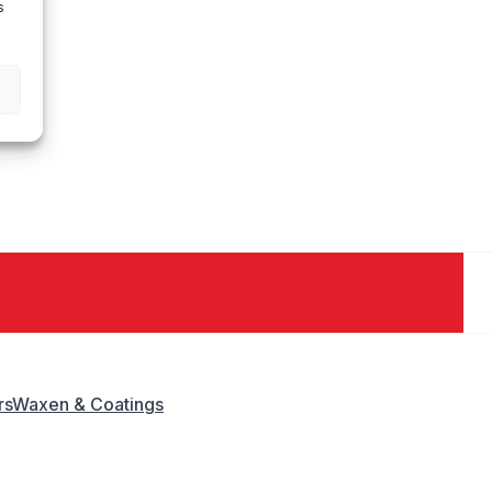
s
rs
Waxen & Coatings