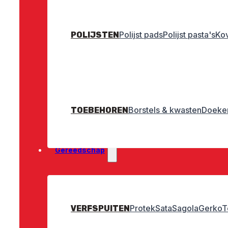
Polijst pads
Polijst pasta's
Ko
POLIJSTEN
Borstels & kwasten
Doeken
TOEBEHOREN
Gereedschap
Protek
Sata
Sagola
Gerko
T
VERFSPUITEN