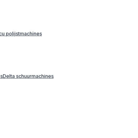
u polijstmachines
es
Delta schuurmachines