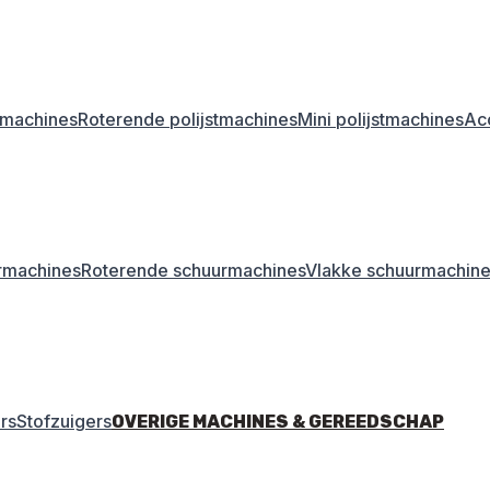
stmachines
Roterende polijstmachines
Mini polijstmachines
Acc
rmachines
Roterende schuurmachines
Vlakke schuurmachin
rs
Stofzuigers
OVERIGE MACHINES & GEREEDSCHAP