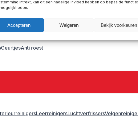
stemming intrekt, kan dit een nadelige invloed hebben op bepaalde functie
astic primer
 mogelijkheden.
Accepteren
Weigeren
Bekijk voorkeuren
s
Geurtjes
Anti roest
nterieurreinigers
Leerreinigers
Luchtverfrissers
Velgenreinige