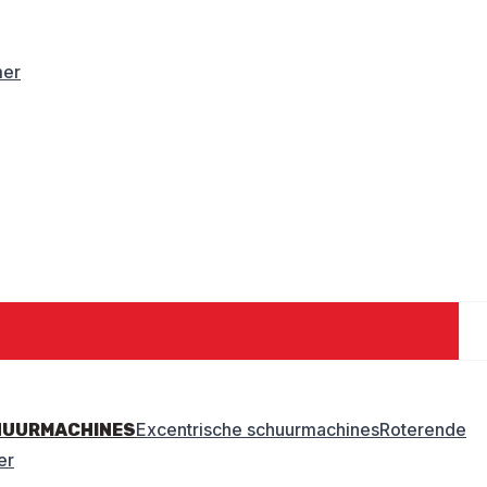
mer
Excentrische schuurmachines
Roterende
HUURMACHINES
er