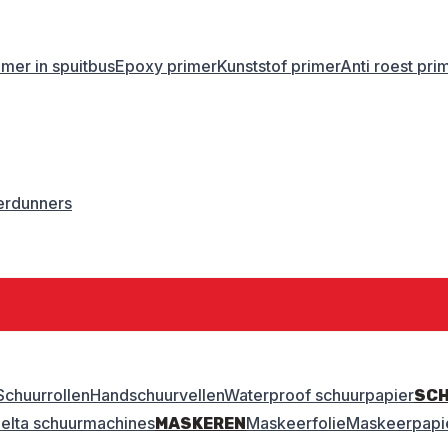
imer in spuitbus
Epoxy primer
Kunststof primer
Anti roest pri
erdunners
Schuurrollen
Handschuurvellen
Waterproof schuurpapier
SC
elta schuurmachines
Maskeerfolie
Maskeerpapi
MASKEREN