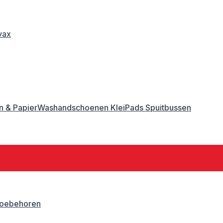
vax
 & Papier
Washandschoenen
Klei
Pads
Spuitbussen
oebehoren