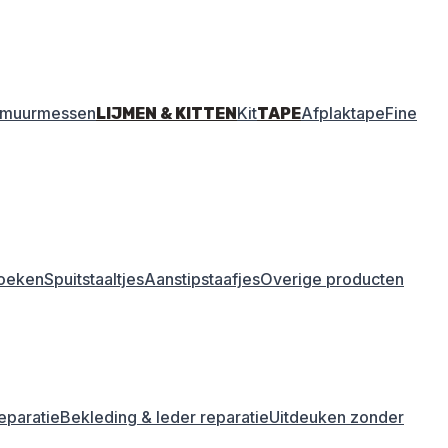
amuurmessen
Kit
Afplaktape
Fine
LIJMEN & KITTEN
TAPE
oeken
Spuitstaaltjes
Aanstipstaafjes
Overige producten
eparatie
Bekleding & leder reparatie
Uitdeuken zonder