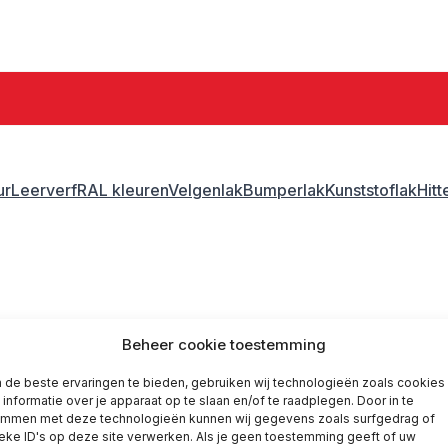
ur
Leerverf
RAL kleuren
Velgenlak
Bumperlak
Kunststoflak
Hit
ank lak
Gerko blank lak
Beheer cookie toestemming
de beste ervaringen te bieden, gebruiken wij technologieën zoals cookies
informatie over je apparaat op te slaan en/of te raadplegen. Door in te
emmen met deze technologieën kunnen wij gegevens zoals surfgedrag of
eke ID's op deze site verwerken. Als je geen toestemming geeft of uw