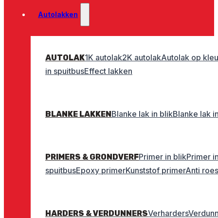
Autolakken
1K autolak
2K autolak
Autolak op kleu
AUTOLAK
in spuitbus
Effect lakken
Blanke lak in blik
Blanke lak i
BLANKE LAKKEN
Primer in blik
Primer i
PRIMERS & GRONDVERF
spuitbus
Epoxy primer
Kunststof primer
Anti roe
Verharders
Verdunn
HARDERS & VERDUNNERS