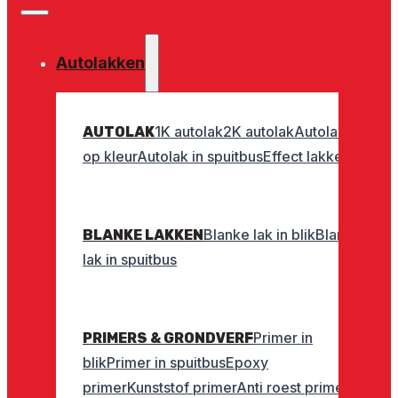
Autolakken
1K autolak
2K autolak
Autolak
AUTOLAK
op kleur
Autolak in spuitbus
Effect lakken
Blanke lak in blik
Blanke
BLANKE LAKKEN
lak in spuitbus
Primer in
PRIMERS & GRONDVERF
blik
Primer in spuitbus
Epoxy
primer
Kunststof primer
Anti roest primer