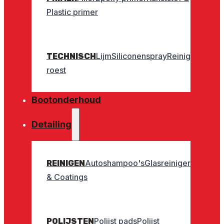
Plastic primer
Lijm
Siliconenspray
Reinigers
Geurt
TECHNISCH
roest
Bootonderhoud
Detailing
Autoshampoo's
Glasreinigers
Interieu
REINIGEN
& Coatings
Polijst pads
Polijst
POLIJSTEN