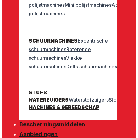
polijstmachines
Mini polijstmachines
Accu
polijstmachines
Excentrische
SCHUURMACHINES
schuurmachines
Roterende
schuurmachines
Vlakke
schuurmachines
Delta schuurmachines
STOF &
Waterstofzuigers
Stofzuigers
WATERZUIGERS
MACHINES & GEREEDSCHAP
Beschermingsmiddelen
Aanbiedingen