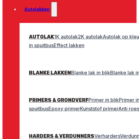
Autolakken
1K autolak
2K autolak
Autolak op kleu
AUTOLAK
in spuitbus
Effect lakken
Blanke lak in blik
Blanke lak i
BLANKE LAKKEN
Primer in blik
Primer i
PRIMERS & GRONDVERF
spuitbus
Epoxy primer
Kunststof primer
Anti roe
Verharders
Verdunn
HARDERS & VERDUNNERS