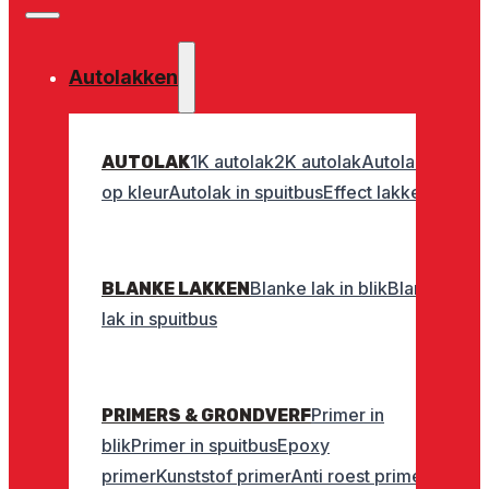
Autolakken
1K autolak
2K autolak
Autolak
AUTOLAK
op kleur
Autolak in spuitbus
Effect lakken
Blanke lak in blik
Blanke
BLANKE LAKKEN
lak in spuitbus
Primer in
PRIMERS & GRONDVERF
blik
Primer in spuitbus
Epoxy
primer
Kunststof primer
Anti roest primer