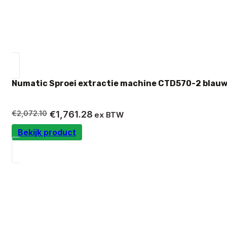
Numatic Sproei extractie machine CTD570-2 blauw
Oorspronkelijke
Huidige
€
2,072.10
€
1,761.28
ex BTW
prijs
prijs
Bekijk product
was:
is:
€2,072.10.
€1,761.28.