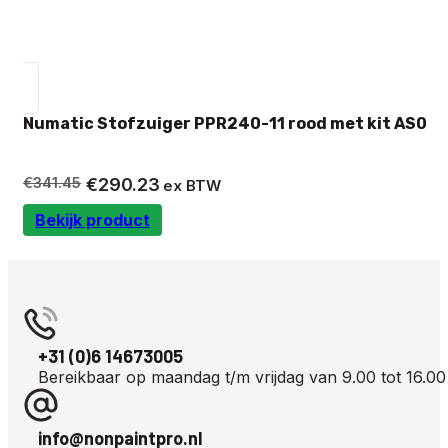
Numatic Stofzuiger PPR240-11 rood met kit AS0
Oorspronkelijke
Huidige
€
341.45
€
290.23
ex BTW
prijs
prijs
Bekijk product
was:
is:
€341.45.
€290.23.
+31 (0)6 14673005
Bereikbaar op maandag t/m vrijdag van 9.00 tot 16.00
info@nonpaintpro.nl