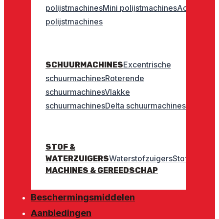
polijstmachines
Mini polijstmachines
Accu
polijstmachines
Excentrische
SCHUURMACHINES
schuurmachines
Roterende
schuurmachines
Vlakke
schuurmachines
Delta schuurmachines
STOF &
Waterstofzuigers
Stofzuigers
WATERZUIGERS
MACHINES & GEREEDSCHAP
Beschermingsmiddelen
Aanbiedingen