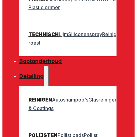
Plastic primer
Lijm
Siliconenspray
Reinigers
Geurt
TECHNISCH
roest
Bootonderhoud
Detailing
Autoshampoo's
Glasreinigers
Interieu
REINIGEN
& Coatings
Polijst pads
Polijst
POLIJSTEN