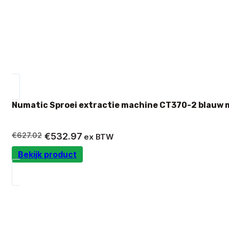
Numatic Sproei extractie machine CT370-2 blauw 
Oorspronkelijke
Huidige
€
627.02
€
532.97
ex BTW
prijs
prijs
Bekijk product
was:
is:
€627.02.
€532.97.