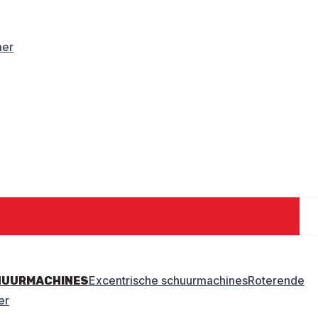
mer
Excentrische schuurmachines
Roterende
HUURMACHINES
er