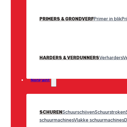
Primer in blik
Pr
PRIMERS & GRONDVERF
Verharders
V
HARDERS & VERDUNNERS
NonPaint
Schuurschijven
Schuurstroken
SCHUREN
schuurmachines
Vlakke schuurmachines
D