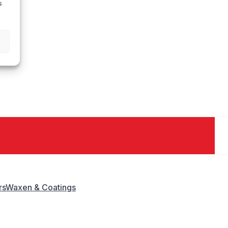
s
rs
Waxen & Coatings