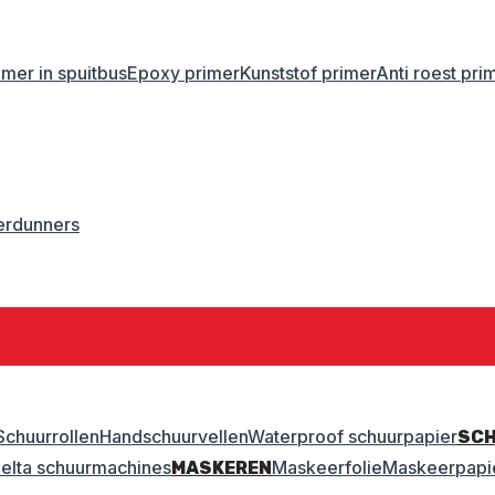
imer in spuitbus
Epoxy primer
Kunststof primer
Anti roest pri
erdunners
Schuurrollen
Handschuurvellen
Waterproof schuurpapier
SC
elta schuurmachines
Maskeerfolie
Maskeerpapi
MASKEREN