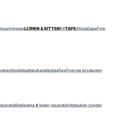
amuurmessen
Kit
Afplaktape
Fine
LIJMEN & KITTEN
TAPE
oeken
Spuitstaaltjes
Aanstipstaafjes
Overige producten
eparatie
Bekleding & leder reparatie
Uitdeuken zonder