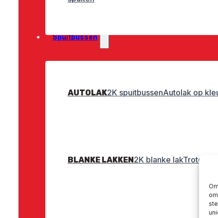
Spuitbussen
2K spuitbussen
Autolak op kle
AUTOLAK
2K blanke lak
Troton bl
BLANKE LAKKEN
Om 
om 
st
uni