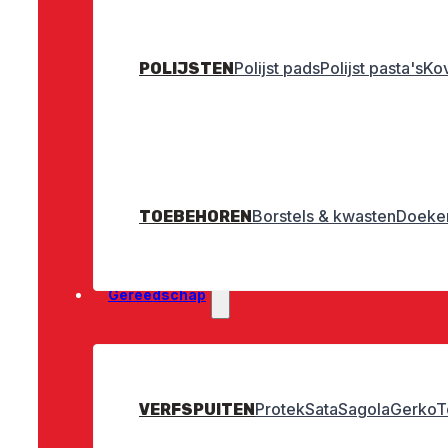
Polijst pads
Polijst pasta's
Ko
POLIJSTEN
Borstels & kwasten
Doeken
TOEBEHOREN
Gereedschap
Protek
Sata
Sagola
Gerko
T
VERFSPUITEN