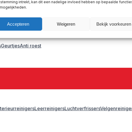
stemming intrekt, kan dit een nadelige invloed hebben op bepaalde functie
astic primer
 mogelijkheden.
Accepteren
Weigeren
Bekijk voorkeuren
s
Geurtjes
Anti roest
nterieurreinigers
Leerreinigers
Luchtverfrissers
Velgenreinige