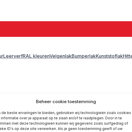
ur
Leerverf
RAL kleuren
Velgenlak
Bumperlak
Kunststoflak
Hit
ank lak
Gerko blank lak
Beheer cookie toestemming
de beste ervaringen te bieden, gebruiken wij technologieën zoals cookies
informatie over je apparaat op te slaan en/of te raadplegen. Door in te
emmen met deze technologieën kunnen wij gegevens zoals surfgedrag of
eke ID's op deze site verwerken. Als je geen toestemming geeft of uw