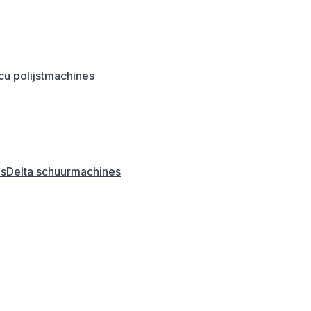
u polijstmachines
es
Delta schuurmachines