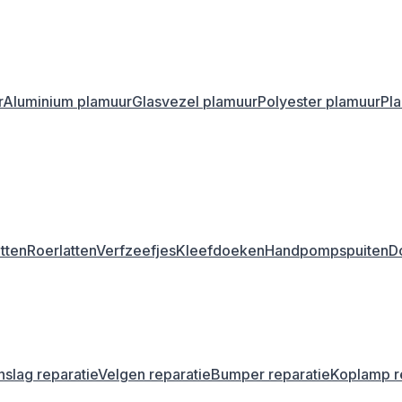
r
Aluminium plamuur
Glasvezel plamuur
Polyester plamuur
Pl
tten
Roerlatten
Verfzeefjes
Kleefdoeken
Handpompspuiten
D
nslag reparatie
Velgen reparatie
Bumper reparatie
Koplamp r