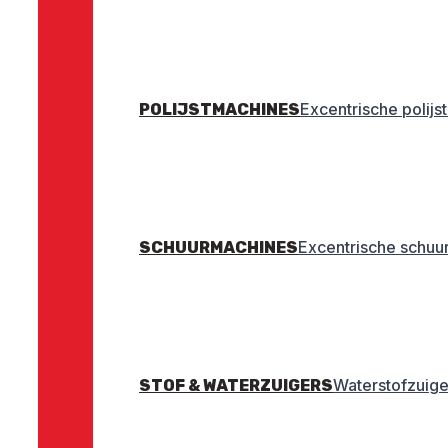
Excentrische polij
POLIJSTMACHINES
Excentrische schuu
SCHUURMACHINES
Waterstofzuige
STOF & WATERZUIGERS