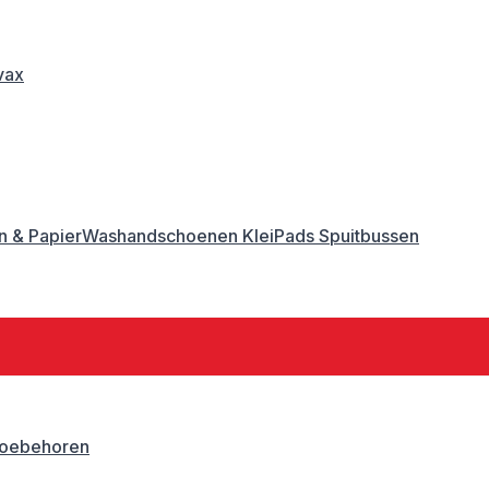
vax
 & Papier
Washandschoenen
Klei
Pads
Spuitbussen
oebehoren