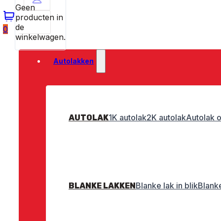
Geen
producten in
de
0
winkelwagen.
Autolakken
1K autolak
2K autolak
Autolak o
AUTOLAK
Blanke lak in blik
Blanke
BLANKE LAKKEN