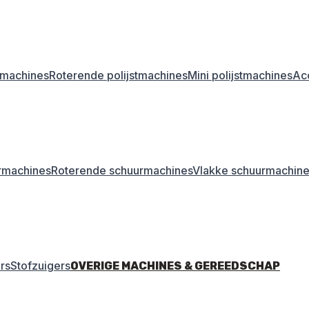
stmachines
Roterende polijstmachines
Mini polijstmachines
Acc
rmachines
Roterende schuurmachines
Vlakke schuurmachin
rs
Stofzuigers
OVERIGE MACHINES & GEREEDSCHAP