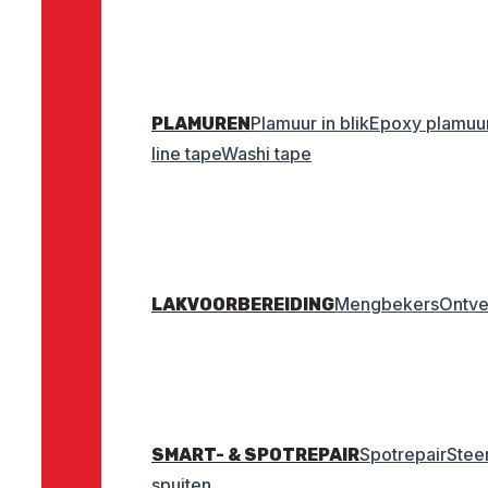
Plamuur in blik
Epoxy plamuu
PLAMUREN
line tape
Washi tape
Mengbekers
Ontve
LAKVOORBEREIDING
Spotrepair
Stee
SMART- & SPOTREPAIR
spuiten