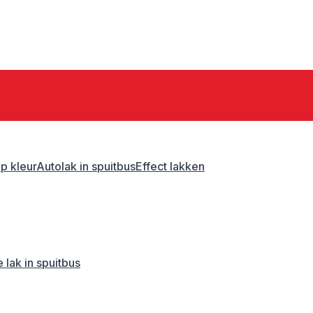
p kleur
Autolak in spuitbus
Effect lakken
 lak in spuitbus