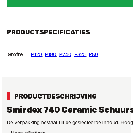
x
420MM
aantal
PRODUCTSPECIFICATIES
Grofte
P120
,
P180
,
P240
,
P320
,
P80
PRODUCTBESCHRIJVING
Smirdex 740 Ceramic Schuur
De verpakking bestaat uit de geslecteerde inhoud. Hoo