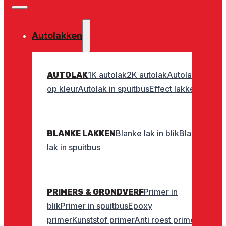
Autolakken
1K autolak
2K autolak
Autolak
AUTOLAK
op kleur
Autolak in spuitbus
Effect lakken
Blanke lak in blik
Blanke
BLANKE LAKKEN
lak in spuitbus
Primer in
PRIMERS & GRONDVERF
blik
Primer in spuitbus
Epoxy
primer
Kunststof primer
Anti roest primer