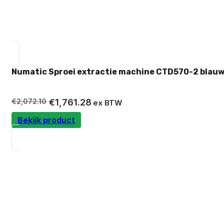
Numatic Sproei extractie machine CTD570-2 blauw
Oorspronkelijke
Huidige
€
2,072.10
€
1,761.28
ex BTW
prijs
prijs
Bekijk product
was:
is:
€2,072.10.
€1,761.28.