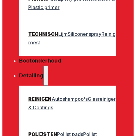
Plastic primer
Lijm
Siliconenspray
Reinigers
Geurt
TECHNISCH
roest
Bootonderhoud
Detailing
Autoshampoo's
Glasreinigers
Interieu
REINIGEN
& Coatings
Polijst pads
Polijst
POLIJSTEN