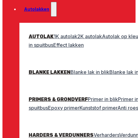
Autolakken
1K autolak
2K autolak
Autolak op kleu
AUTOLAK
in spuitbus
Effect lakken
Blanke lak in blik
Blanke lak i
BLANKE LAKKEN
Primer in blik
Primer i
PRIMERS & GRONDVERF
spuitbus
Epoxy primer
Kunststof primer
Anti roe
Verharders
Verdunn
HARDERS & VERDUNNERS