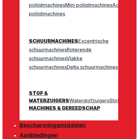
polijstmachines
Mini polijstmachines
Accu
polijstmachines
Excentrische
SCHUURMACHINES
schuurmachines
Roterende
schuurmachines
Vlakke
schuurmachines
Delta schuurmachines
STOF &
Waterstofzuigers
Stofzuigers
WATERZUIGERS
MACHINES & GEREEDSCHAP
Beschermingsmiddelen
Aanbiedingen