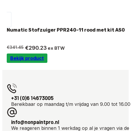
Numatic Stofzuiger PPR240-11 rood met kit AS0
Oorspronkelijke
Huidige
€
341.45
€
290.23
ex BTW
prijs
prijs
Bekijk product
was:
is:
€341.45.
€290.23.
+31 (0)6 14673005
Bereikbaar op maandag t/m vrijdag van 9.00 tot 16.00
info@nonpaintpro.nl
We reageren binnen 1 werkdag op al je vragen via de 