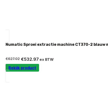
Numatic Sproei extractie machine CT370-2 blauw 
Oorspronkelijke
Huidige
€
627.02
€
532.97
ex BTW
prijs
prijs
Bekijk product
was:
is:
€627.02.
€532.97.