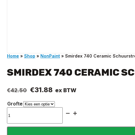
Home
»
Shop
»
NonPaint
»
Smirdex 740 Ceramic Schuurst
SMIRDEX 740 CERAMIC S
Oorspronkelijke
Huidige
€
31.88
ex BTW
€
42.50
prijs
prijs
Grofte
was:
is:
Smirdex
€42.50.
€31.88.
740
Ceramic
Schuurstroken
70