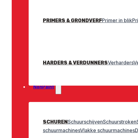
Primer in blik
Pr
PRIMERS & GRONDVERF
Verharders
V
HARDERS & VERDUNNERS
NonPaint
Schuurschijven
Schuurstroken
SCHUREN
schuurmachines
Vlakke schuurmachines
D