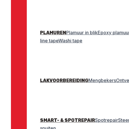
Plamuur in blik
Epoxy plamuu
PLAMUREN
line tape
Washi tape
Mengbekers
Ontve
LAKVOORBEREIDING
Spotrepair
Stee
SMART- & SPOTREPAIR
spuiten