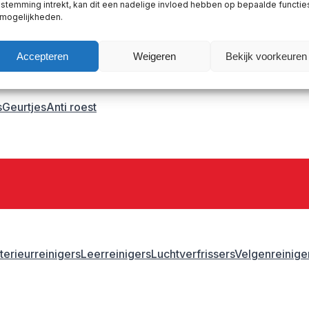
stemming intrekt, kan dit een nadelige invloed hebben op bepaalde functie
astic primer
 mogelijkheden.
Accepteren
Weigeren
Bekijk voorkeuren
s
Geurtjes
Anti roest
nterieurreinigers
Leerreinigers
Luchtverfrissers
Velgenreinige