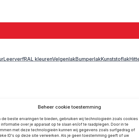
ur
Leerverf
RAL kleuren
Velgenlak
Bumperlak
Kunststoflak
Hit
ank lak
Gerko blank lak
Beheer cookie toestemming
de beste ervaringen te bieden, gebruiken wij technologieën zoals cookies
informatie over je apparaat op te slaan en/of te raadplegen. Door in te
emmen met deze technologieën kunnen wij gegevens zoals surfgedrag of
eke ID's op deze site verwerken. Als je geen toestemming geeft of uw