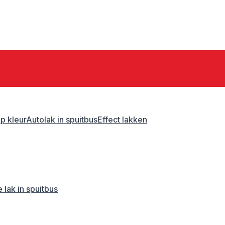
p kleur
Autolak in spuitbus
Effect lakken
 lak in spuitbus