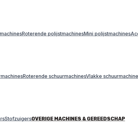
stmachines
Roterende polijstmachines
Mini polijstmachines
Acc
rmachines
Roterende schuurmachines
Vlakke schuurmachin
rs
Stofzuigers
OVERIGE MACHINES & GEREEDSCHAP