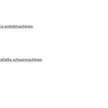
u polijstmachines
es
Delta schuurmachines