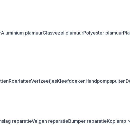
r
Aluminium plamuur
Glasvezel plamuur
Polyester plamuur
Pl
tten
Roerlatten
Verfzeefjes
Kleefdoeken
Handpompspuiten
D
nslag reparatie
Velgen reparatie
Bumper reparatie
Koplamp r