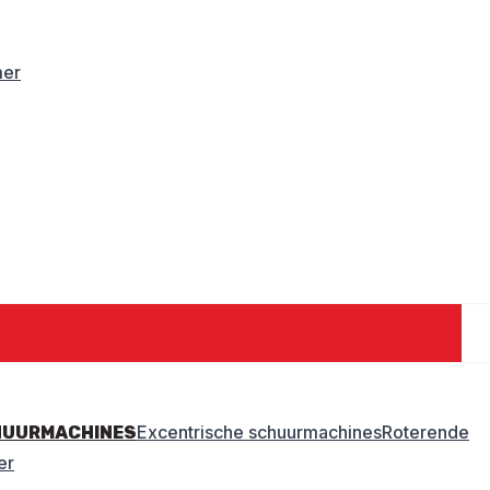
mer
Excentrische schuurmachines
Roterende
HUURMACHINES
er