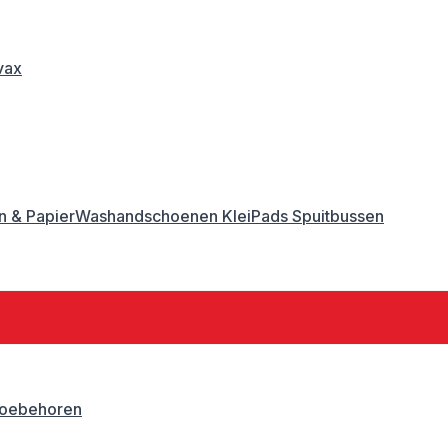
vax
 & Papier
Washandschoenen
Klei
Pads
Spuitbussen
oebehoren