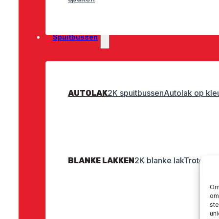
Spuitbussen
2K spuitbussen
Autolak op kle
AUTOLAK
2K blanke lak
Troton bl
BLANKE LAKKEN
Om 
om 
st
uni