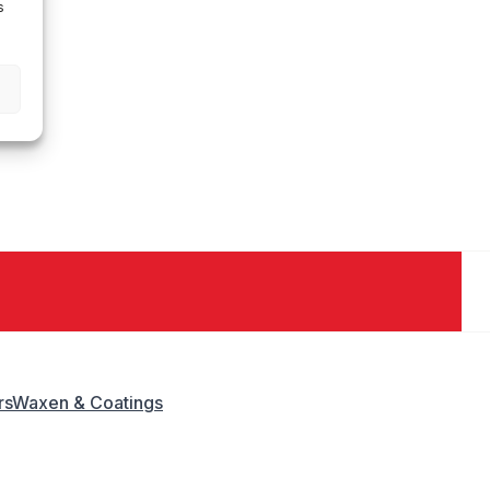
s
rs
Waxen & Coatings