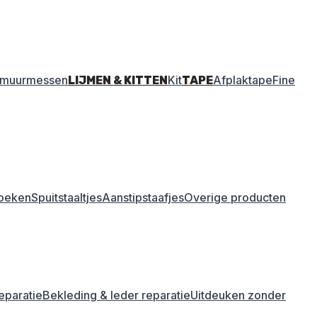
amuurmessen
Kit
Afplaktape
Fine
LIJMEN & KITTEN
TAPE
oeken
Spuitstaaltjes
Aanstipstaafjes
Overige producten
eparatie
Bekleding & leder reparatie
Uitdeuken zonder