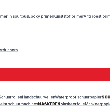
imer in spuitbus
Epoxy primer
Kunststof primer
Anti roest pri
erdunners
Schuurrollen
Handschuurvellen
Waterproof schuurpapier
SC
elta schuurmachines
Maskeerfolie
Maskeerpapi
MASKEREN