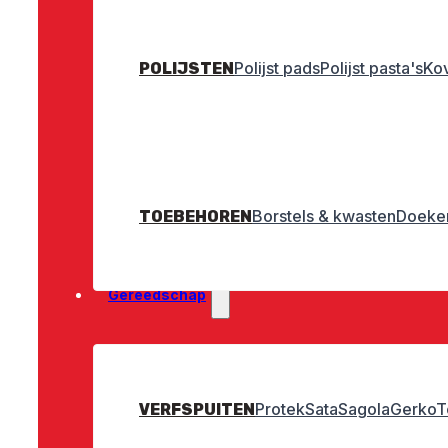
Polijst pads
Polijst pasta's
Ko
POLIJSTEN
Borstels & kwasten
Doeken
TOEBEHOREN
Gereedschap
Protek
Sata
Sagola
Gerko
T
VERFSPUITEN