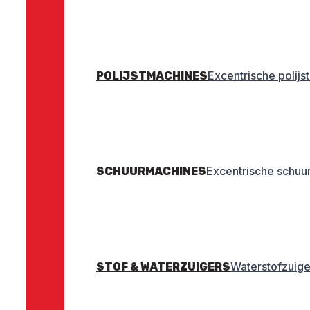
Excentrische polij
POLIJSTMACHINES
Excentrische schuu
SCHUURMACHINES
Waterstofzuige
STOF & WATERZUIGERS