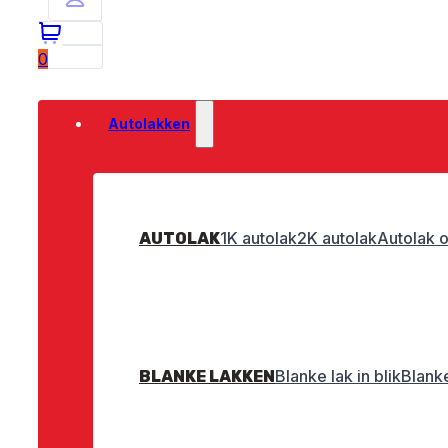
0
Autolakken
1K autolak
2K autolak
Autolak o
AUTOLAK
Blanke lak in blik
Blanke
BLANKE LAKKEN