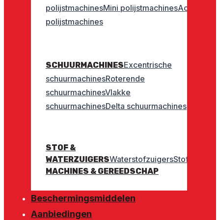
polijstmachines
Mini polijstmachines
Accu
polijstmachines
Excentrische
SCHUURMACHINES
schuurmachines
Roterende
schuurmachines
Vlakke
schuurmachines
Delta schuurmachines
STOF &
Waterstofzuigers
Stofzuigers
WATERZUIGERS
MACHINES & GEREEDSCHAP
Beschermingsmiddelen
Aanbiedingen