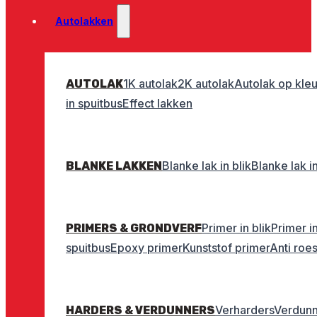
Autolakken
1K autolak
2K autolak
Autolak op kleu
AUTOLAK
in spuitbus
Effect lakken
Blanke lak in blik
Blanke lak i
BLANKE LAKKEN
Primer in blik
Primer i
PRIMERS & GRONDVERF
spuitbus
Epoxy primer
Kunststof primer
Anti roe
Verharders
Verdunn
HARDERS & VERDUNNERS