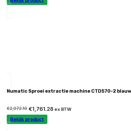
Bekijk product
was:
is:
€627.02.
€532.97.
Numatic Sproei extractie machine CTD570-2 blauw
Oorspronkelijke
Huidige
€
2,072.10
€
1,761.28
ex BTW
prijs
prijs
Bekijk product
was:
is:
€2,072.10.
€1,761.28.