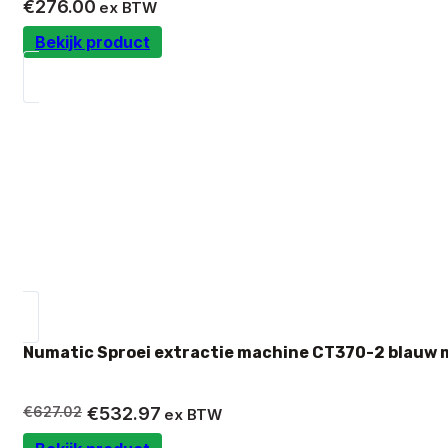
€
276.00
ex BTW
Bekijk product
Numatic Sproei extractie machine CT370-2 blauw 
Oorspronkelijke
Huidige
€
627.02
€
532.97
ex BTW
prijs
prijs