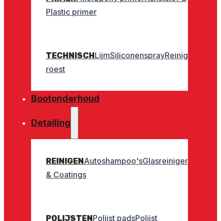
Plastic primer
Lijm
Siliconenspray
Reinigers
Geurt
TECHNISCH
roest
Bootonderhoud
Detailing
Autoshampoo's
Glasreinigers
Interieu
REINIGEN
& Coatings
Polijst pads
Polijst
POLIJSTEN