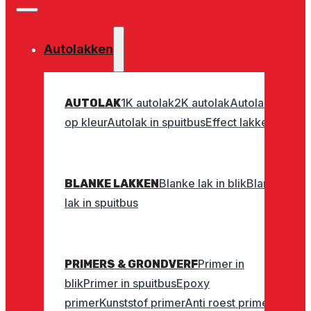
Autolakken
1K autolak
2K autolak
Autolak
AUTOLAK
op kleur
Autolak in spuitbus
Effect lakken
Blanke lak in blik
Blanke
BLANKE LAKKEN
lak in spuitbus
Primer in
PRIMERS & GRONDVERF
blik
Primer in spuitbus
Epoxy
primer
Kunststof primer
Anti roest primer