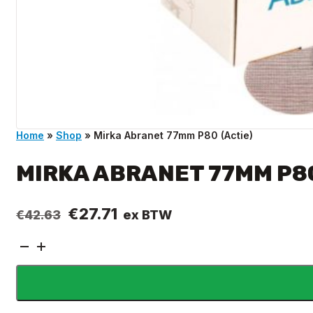
Home
»
Shop
»
Mirka Abranet 77mm P80 (Actie)
MIRKA ABRANET 77MM P80
Oorspronkelijke
Huidige
€
27.71
ex BTW
€
42.63
prijs
prijs
Mirka
was:
is:
Abranet
€42.63.
€27.71.
77mm
P80
(Actie)