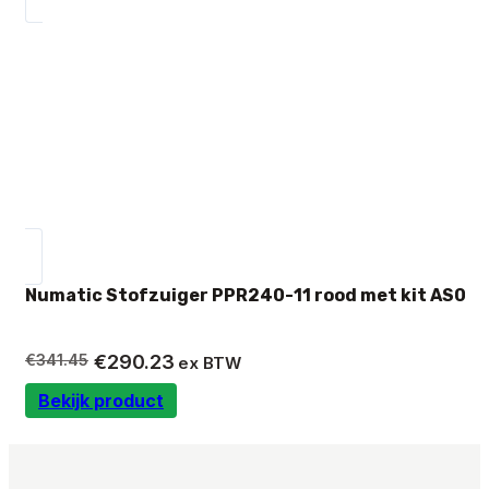
Numatic Stofzuiger PPR240-11 rood met kit AS0
Oorspronkelijke
Huidige
€
341.45
€
290.23
ex BTW
prijs
prijs
Bekijk product
was:
is:
€341.45.
€290.23.