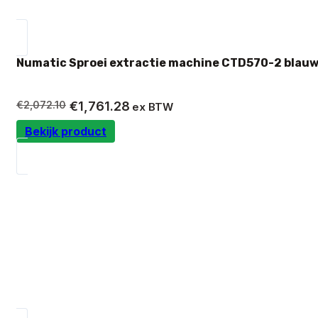
Numatic Sproei extractie machine CTD570-2 blauw
Oorspronkelijke
Huidige
€
2,072.10
€
1,761.28
ex BTW
prijs
prijs
Bekijk product
was:
is:
€2,072.10.
€1,761.28.