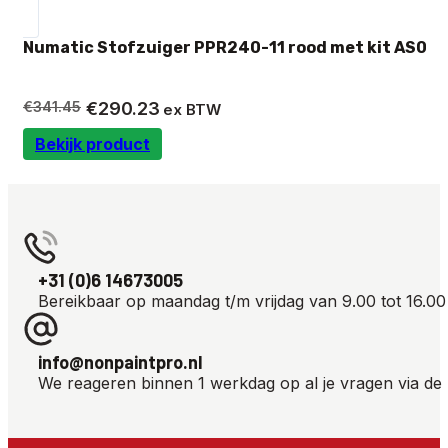
Numatic Stofzuiger PPR240-11 rood met kit AS0
Oorspronkelijke
Huidige
€
341.45
€
290.23
ex BTW
prijs
prijs
Bekijk product
was:
is:
€341.45.
€290.23.
+31 (0)6 14673005
Bereikbaar op maandag t/m vrijdag van 9.00 tot 16.00
info@nonpaintpro.nl
We reageren binnen 1 werkdag op al je vragen via de 