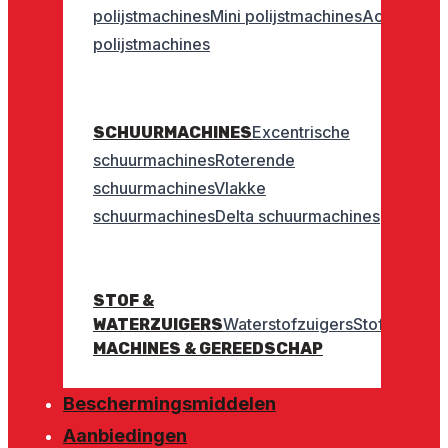
polijstmachines
Mini polijstmachines
Accu
polijstmachines
Excentrische
SCHUURMACHINES
schuurmachines
Roterende
schuurmachines
Vlakke
schuurmachines
Delta schuurmachines
STOF &
Waterstofzuigers
Stofzuigers
WATERZUIGERS
MACHINES & GEREEDSCHAP
Beschermingsmiddelen
Aanbiedingen