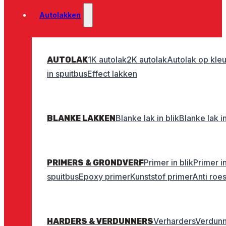
Autolakken
1K autolak
2K autolak
Autolak op kleu
AUTOLAK
in spuitbus
Effect lakken
Blanke lak in blik
Blanke lak i
BLANKE LAKKEN
Primer in blik
Primer i
PRIMERS & GRONDVERF
spuitbus
Epoxy primer
Kunststof primer
Anti roe
Verharders
Verdunn
HARDERS & VERDUNNERS