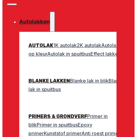
Autolakken
1K autolak
2K autolak
Autolak
AUTOLAK
op kleur
Autolak in spuitbus
Effect lakken
Blanke lak in blik
Blanke
BLANKE LAKKEN
lak in spuitbus
Primer in
PRIMERS & GRONDVERF
blik
Primer in spuitbus
Epoxy
primer
Kunststof primer
Anti roest primer