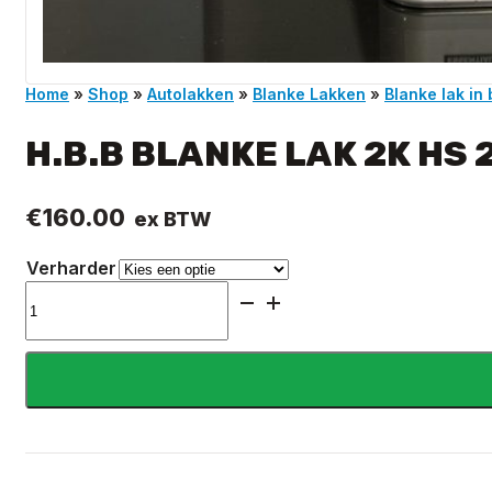
Home
»
Shop
»
Autolakken
»
Blanke Lakken
»
Blanke lak in 
H.B.B BLANKE LAK 2K HS 
€
160.00
ex BTW
Verharder
H.B.B
BLANKE
LAK
2K
HS
2:1
NO
SCRATCH
5L
+