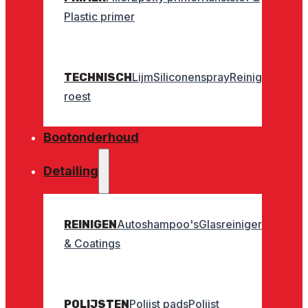
Plastic primer
Lijm
Siliconenspray
Reinigers
Geurt
TECHNISCH
roest
Bootonderhoud
Detailing
Autoshampoo's
Glasreinigers
Interieu
REINIGEN
& Coatings
Polijst pads
Polijst
POLIJSTEN