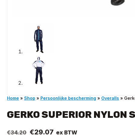
Home
»
Shop
»
Persoonlijke bescherming
»
Overalls
»
Gerk
GERKO SUPERIOR NYLON 
Oorspronkelijke
Huidige
€
29.07
ex BTW
€
34.20