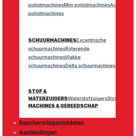
polijstmachines
Mini polijstmachines
Accu
polijstmachines
Excentrische
SCHUURMACHINES
schuurmachines
Roterende
schuurmachines
Vlakke
schuurmachines
Delta schuurmachines
STOF &
Waterstofzuigers
Stofzuigers
WATERZUIGERS
MACHINES & GEREEDSCHAP
Beschermingsmiddelen
Aanbiedingen