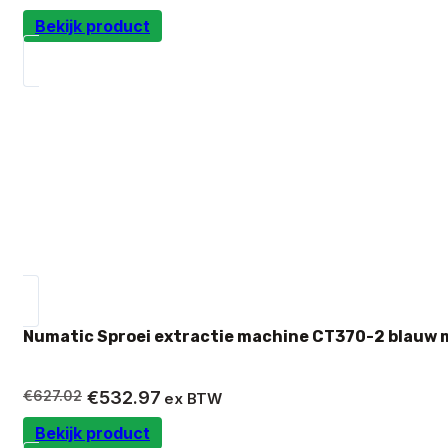
Bekijk product
Numatic Sproei extractie machine CT370-2 blauw 
Oorspronkelijke
Huidige
€
627.02
€
532.97
ex BTW
prijs
prijs
Bekijk product
was:
is: