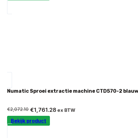
€627.02.
€532.97.
Numatic Sproei extractie machine CTD570-2 blauw
Oorspronkelijke
Huidige
€
2,072.10
€
1,761.28
ex BTW
prijs
prijs
Bekijk product
was:
is:
€2,072.10.
€1,761.28.