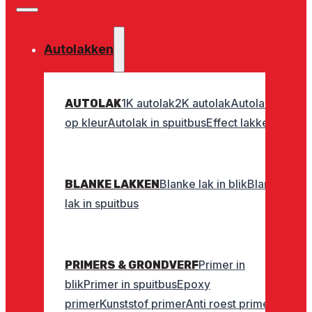
Autolakken
1K autolak
2K autolak
Autolak
AUTOLAK
op kleur
Autolak in spuitbus
Effect lakken
Blanke lak in blik
Blanke
BLANKE LAKKEN
lak in spuitbus
Primer in
PRIMERS & GRONDVERF
blik
Primer in spuitbus
Epoxy
primer
Kunststof primer
Anti roest primer