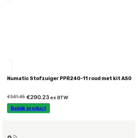
Numatic Stofzuiger PPR240-11 rood met kit AS0
Oorspronkelijke
Huidige
€
341.45
€
290.23
ex BTW
prijs
prijs
Bekijk product
was:
is:
€341.45.
€290.23.