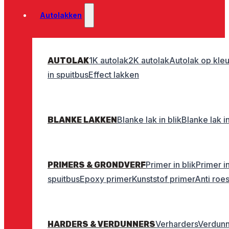
Autolakken
1K autolak
2K autolak
Autolak op kleu
AUTOLAK
in spuitbus
Effect lakken
Blanke lak in blik
Blanke lak i
BLANKE LAKKEN
Primer in blik
Primer i
PRIMERS & GRONDVERF
spuitbus
Epoxy primer
Kunststof primer
Anti roe
Verharders
Verdunn
HARDERS & VERDUNNERS