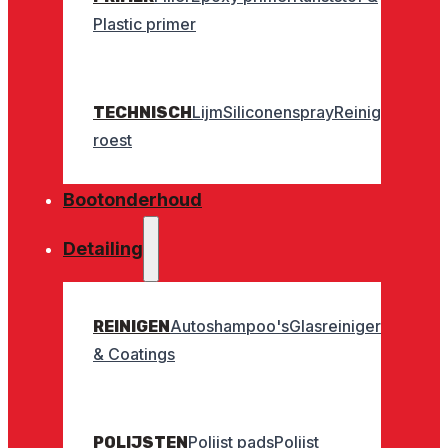
Plastic primer
Lijm
Siliconenspray
Reinigers
Geurt
TECHNISCH
roest
Bootonderhoud
Detailing
Autoshampoo's
Glasreinigers
Interieu
REINIGEN
& Coatings
Polijst pads
Polijst
POLIJSTEN