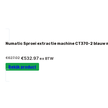
Numatic Sproei extractie machine CT370-2 blauw 
Oorspronkelijke
Huidige
€
627.02
€
532.97
ex BTW
prijs
prijs
Bekijk product
was:
is:
€627.02.
€532.97.