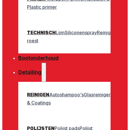
Plastic primer
Lijm
Siliconenspray
Reinigers
Geurt
TECHNISCH
roest
Bootonderhoud
Detailing
Autoshampoo's
Glasreinigers
Interieu
REINIGEN
& Coatings
Polijst pads
Polijst
POLIJSTEN