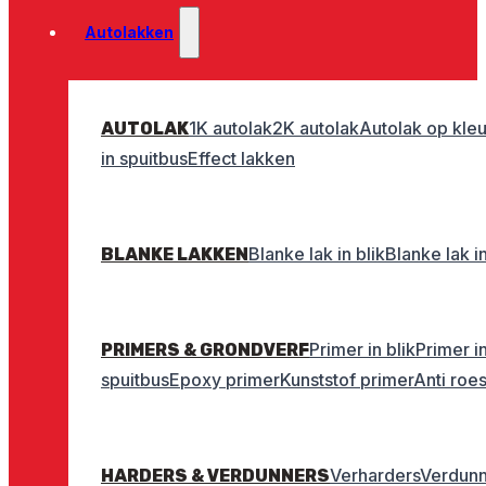
Autolakken
1K autolak
2K autolak
Autolak op kleu
AUTOLAK
in spuitbus
Effect lakken
Blanke lak in blik
Blanke lak i
BLANKE LAKKEN
Primer in blik
Primer i
PRIMERS & GRONDVERF
spuitbus
Epoxy primer
Kunststof primer
Anti roe
Verharders
Verdunn
HARDERS & VERDUNNERS