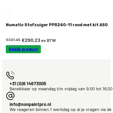
Numatic Stofzuiger PPR240-11 rood met kit AS0
Oorspronkelijke
Huidige
€
341.45
€
290.23
ex BTW
prijs
prijs
Bekijk product
was:
is:
€341.45.
€290.23.
+31 (0)6 14673005
Bereikbaar op maandag t/m vrijdag van 9.00 tot 16.00
info@nonpaintpro.nl
We reageren binnen 1 werkdag op al je vragen via de 