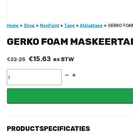
Home
»
Shop
»
NonPaint
»
Tape
»
Afplaktape
»
GERKO FOA
GERKO FOAM MASKEERTAP
Oorspronkelijke
Huidige
€
15.63
ex BTW
€
22.25
prijs
prijs
GERKO
was:
is:
FOAM
€22.25.
€15.63.
MASKEERTAPE
19
MM
X
35M
aantal
PRODUCTSPECIFICATIES