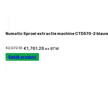
Numatic Sproei extractie machine CTD570-2 blauw
Oorspronkelijke
Huidige
€
2,072.10
€
1,761.28
ex BTW
prijs
prijs
Bekijk product
was:
is:
€2,072.10.
€1,761.28.