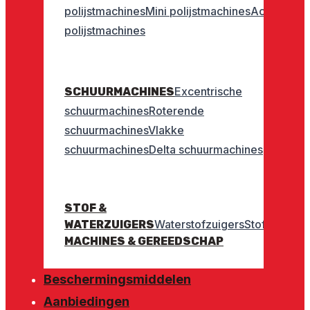
polijstmachines
Mini polijstmachines
Accu
polijstmachines
Excentrische
SCHUURMACHINES
schuurmachines
Roterende
schuurmachines
Vlakke
schuurmachines
Delta schuurmachines
STOF &
Waterstofzuigers
Stofzuigers
WATERZUIGERS
MACHINES & GEREEDSCHAP
Beschermingsmiddelen
Aanbiedingen