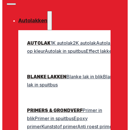
Autolakken
1K autolak
2K autolak
Autolak
AUTOLAK
op kleur
Autolak in spuitbus
Effect lakken
Blanke lak in blik
Blanke
BLANKE LAKKEN
lak in spuitbus
Primer in
PRIMERS & GRONDVERF
blik
Primer in spuitbus
Epoxy
primer
Kunststof primer
Anti roest primer