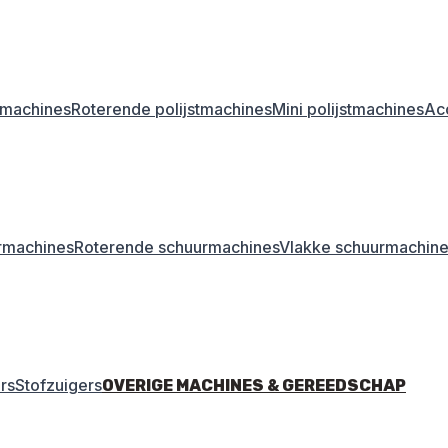
stmachines
Roterende polijstmachines
Mini polijstmachines
Acc
rmachines
Roterende schuurmachines
Vlakke schuurmachin
rs
Stofzuigers
OVERIGE MACHINES & GEREEDSCHAP