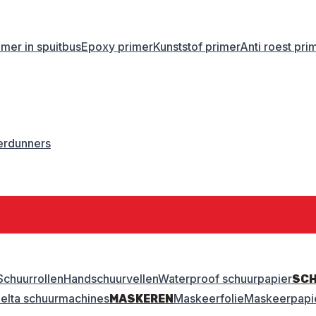
imer in spuitbus
Epoxy primer
Kunststof primer
Anti roest pri
erdunners
Schuurrollen
Handschuurvellen
Waterproof schuurpapier
SC
elta schuurmachines
Maskeerfolie
Maskeerpapi
MASKEREN