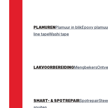
Plamuur in blik
Epoxy plamuu
PLAMUREN
line tape
Washi tape
Mengbekers
Ontve
LAKVOORBEREIDING
Spotrepair
Stee
SMART- & SPOTREPAIR
spuiten