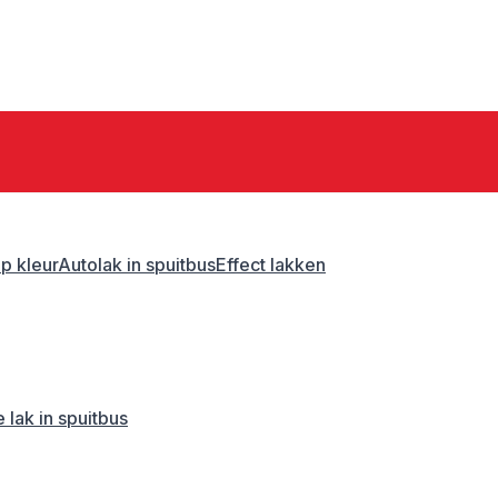
p kleur
Autolak in spuitbus
Effect lakken
 lak in spuitbus