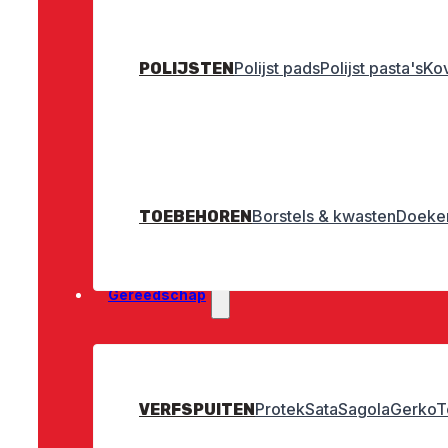
Polijst pads
Polijst pasta's
Ko
POLIJSTEN
Borstels & kwasten
Doeken
TOEBEHOREN
Gereedschap
Protek
Sata
Sagola
Gerko
T
VERFSPUITEN