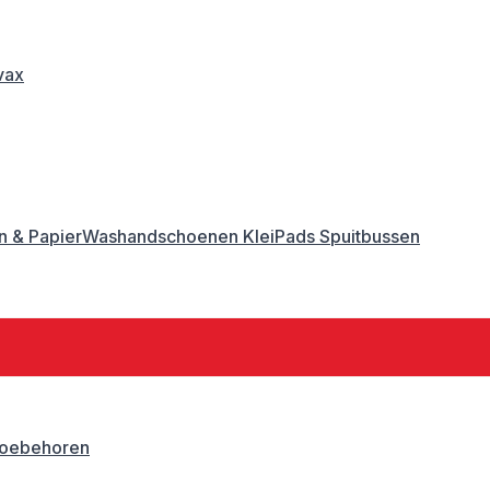
vax
 & Papier
Washandschoenen
Klei
Pads
Spuitbussen
oebehoren