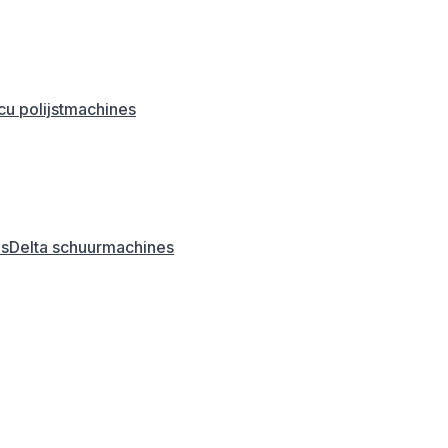
u polijstmachines
es
Delta schuurmachines