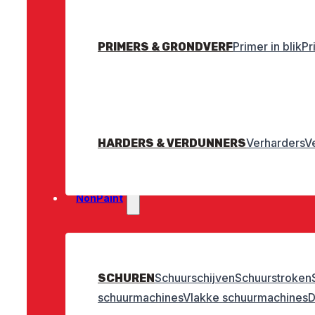
Primer in blik
Pr
PRIMERS & GRONDVERF
Verharders
V
HARDERS & VERDUNNERS
NonPaint
Schuurschijven
Schuurstroken
SCHUREN
schuurmachines
Vlakke schuurmachines
D