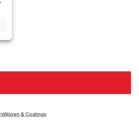
s
rs
Waxen & Coatings