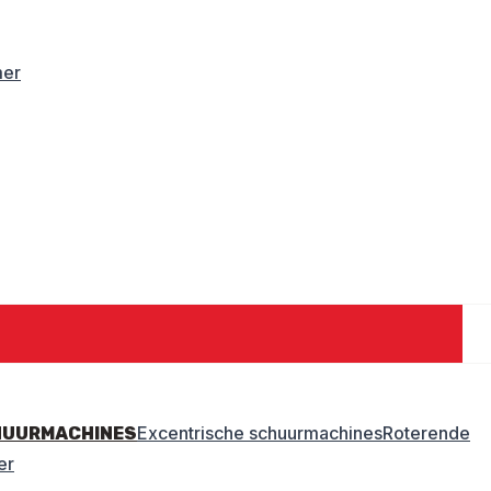
mer
Excentrische schuurmachines
Roterende
HUURMACHINES
er