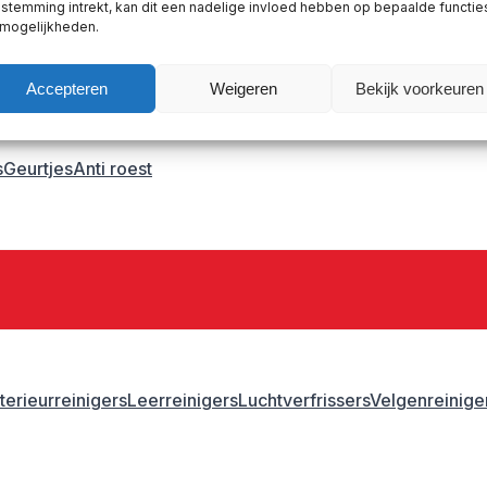
stemming intrekt, kan dit een nadelige invloed hebben op bepaalde functie
astic primer
 mogelijkheden.
Accepteren
Weigeren
Bekijk voorkeuren
s
Geurtjes
Anti roest
nterieurreinigers
Leerreinigers
Luchtverfrissers
Velgenreinige