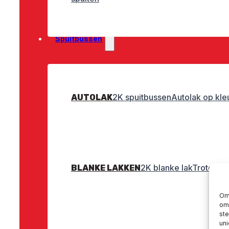
Spuitbussen
2K spuitbussen
Autolak op kle
AUTOLAK
2K blanke lak
Troton bl
BLANKE LAKKEN
Om 
om 
st
uni