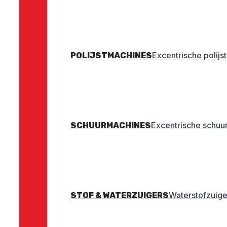
Excentrische polij
POLIJSTMACHINES
Excentrische schuu
SCHUURMACHINES
Waterstofzuige
STOF & WATERZUIGERS