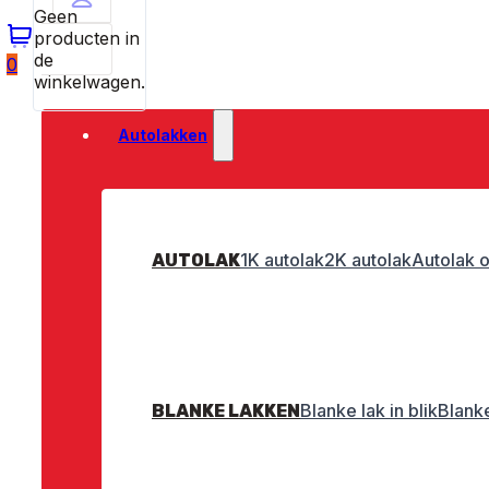
Geen
producten in
de
0
winkelwagen.
Autolakken
1K autolak
2K autolak
Autolak o
AUTOLAK
Blanke lak in blik
Blanke
BLANKE LAKKEN