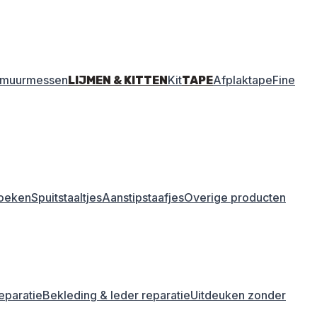
amuurmessen
Kit
Afplaktape
Fine
LIJMEN & KITTEN
TAPE
oeken
Spuitstaaltjes
Aanstipstaafjes
Overige producten
eparatie
Bekleding & leder reparatie
Uitdeuken zonder