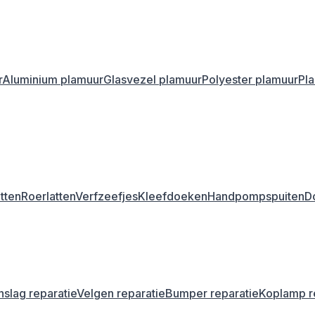
r
Aluminium plamuur
Glasvezel plamuur
Polyester plamuur
Pl
tten
Roerlatten
Verfzeefjes
Kleefdoeken
Handpompspuiten
D
nslag reparatie
Velgen reparatie
Bumper reparatie
Koplamp r