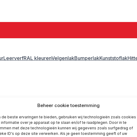
ur
Leerverf
RAL kleuren
Velgenlak
Bumperlak
Kunststoflak
Hit
ank lak
Gerko blank lak
Beheer cookie toestemming
de beste ervaringen te bieden, gebruiken wij technologieën zoals cookies
informatie over je apparaat op te slaan en/of te raadplegen. Door in te
emmen met deze technologieën kunnen wij gegevens zoals surfgedrag of
eke ID's op deze site verwerken. Als je geen toestemming geeft of uw