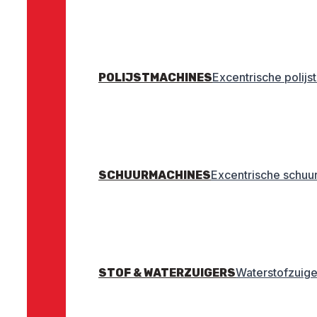
Excentrische polij
POLIJSTMACHINES
Excentrische schuu
SCHUURMACHINES
Waterstofzuige
STOF & WATERZUIGERS