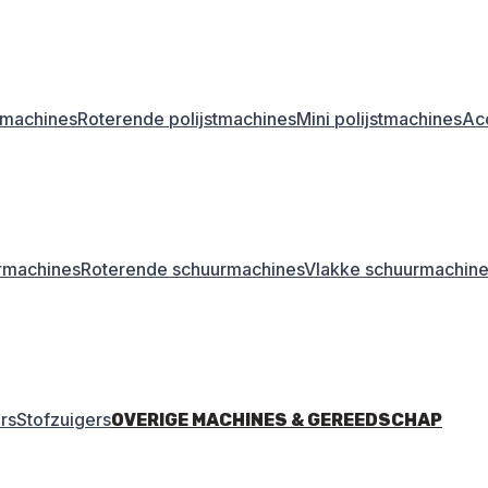
stmachines
Roterende polijstmachines
Mini polijstmachines
Acc
rmachines
Roterende schuurmachines
Vlakke schuurmachin
rs
Stofzuigers
OVERIGE MACHINES & GEREEDSCHAP