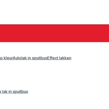
p kleur
Autolak in spuitbus
Effect lakken
 lak in spuitbus