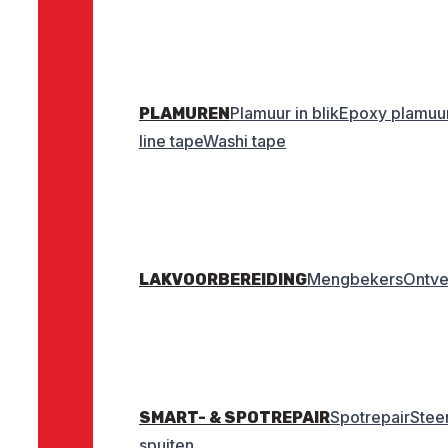
Plamuur in blik
Epoxy plamuu
PLAMUREN
line tape
Washi tape
Mengbekers
Ontve
LAKVOORBEREIDING
Spotrepair
Stee
SMART- & SPOTREPAIR
spuiten