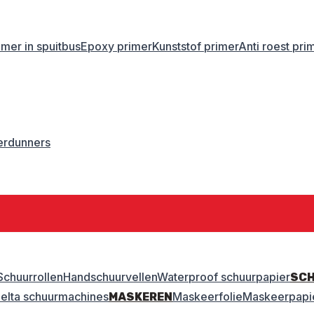
imer in spuitbus
Epoxy primer
Kunststof primer
Anti roest pri
erdunners
Schuurrollen
Handschuurvellen
Waterproof schuurpapier
SC
elta schuurmachines
Maskeerfolie
Maskeerpapi
MASKEREN