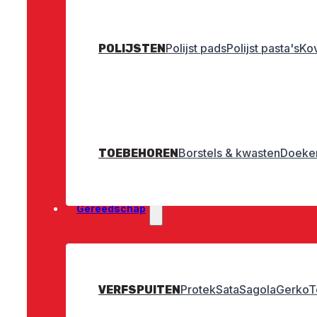
Polijst pads
Polijst pasta's
Ko
POLIJSTEN
Borstels & kwasten
Doeken
TOEBEHOREN
Gereedschap
Protek
Sata
Sagola
Gerko
T
VERFSPUITEN