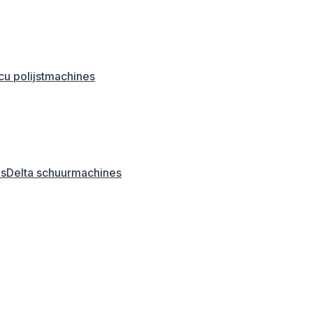
u polijstmachines
es
Delta schuurmachines