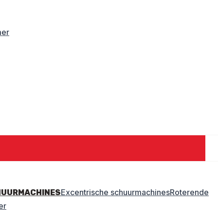
mer
Excentrische schuurmachines
Roterende
HUURMACHINES
er