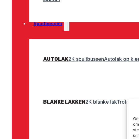
Spuitbussen
2K spuitbussen
Autolak op kle
AUTOLAK
2K blanke lak
Troton bl
BLANKE LAKKEN
Om 
om 
st
uni