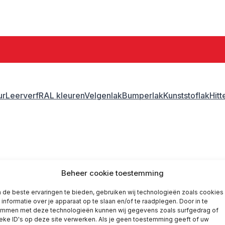
ur
Leerverf
RAL kleuren
Velgenlak
Bumperlak
Kunststoflak
Hit
ank lak
Gerko blank lak
Beheer cookie toestemming
de beste ervaringen te bieden, gebruiken wij technologieën zoals cookies
informatie over je apparaat op te slaan en/of te raadplegen. Door in te
emmen met deze technologieën kunnen wij gegevens zoals surfgedrag of
eke ID's op deze site verwerken. Als je geen toestemming geeft of uw