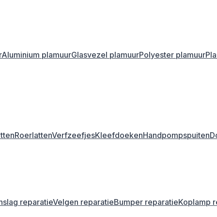
r
Aluminium plamuur
Glasvezel plamuur
Polyester plamuur
Pl
tten
Roerlatten
Verfzeefjes
Kleefdoeken
Handpompspuiten
D
nslag reparatie
Velgen reparatie
Bumper reparatie
Koplamp r