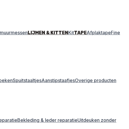
amuurmessen
Kit
Afplaktape
Fine
LIJMEN & KITTEN
TAPE
oeken
Spuitstaaltjes
Aanstipstaafjes
Overige producten
eparatie
Bekleding & leder reparatie
Uitdeuken zonder