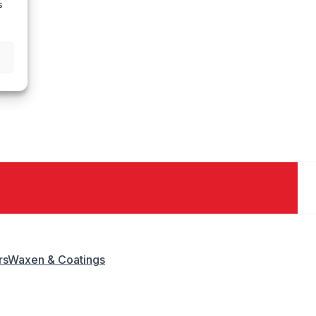
s
rs
Waxen & Coatings