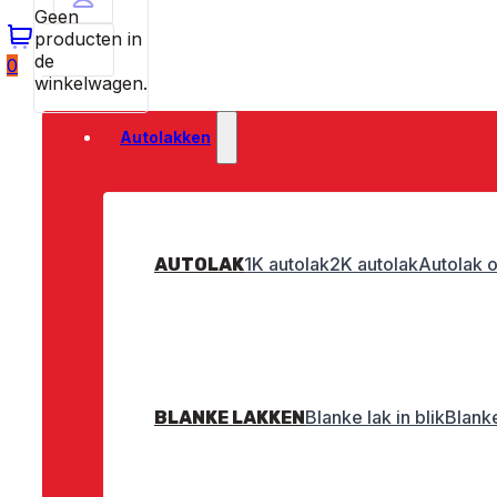
Geen
producten in
de
0
winkelwagen.
Autolakken
1K autolak
2K autolak
Autolak o
AUTOLAK
Blanke lak in blik
Blanke
BLANKE LAKKEN