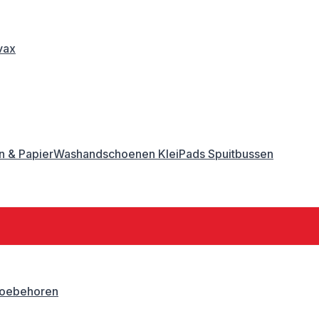
vax
 & Papier
Washandschoenen
Klei
Pads
Spuitbussen
oebehoren