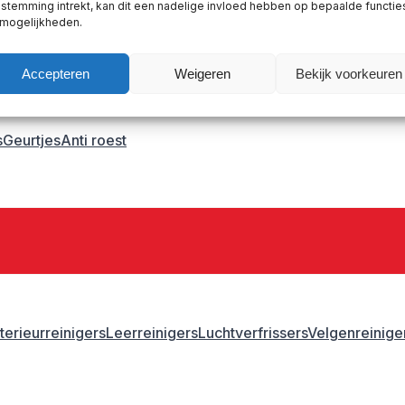
stemming intrekt, kan dit een nadelige invloed hebben op bepaalde functie
astic primer
 mogelijkheden.
Accepteren
Weigeren
Bekijk voorkeuren
s
Geurtjes
Anti roest
nterieurreinigers
Leerreinigers
Luchtverfrissers
Velgenreinige