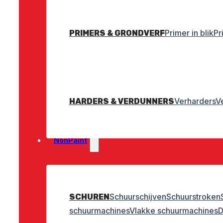
Primer in blik
Pr
PRIMERS & GRONDVERF
Verharders
V
HARDERS & VERDUNNERS
NonPaint
Schuurschijven
Schuurstroken
SCHUREN
schuurmachines
Vlakke schuurmachines
D