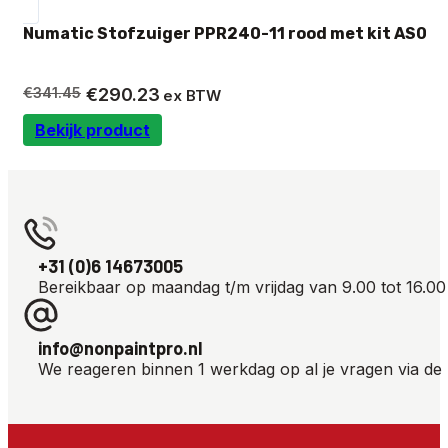
Numatic Stofzuiger PPR240-11 rood met kit AS0
Oorspronkelijke
Huidige
€
341.45
€
290.23
ex BTW
prijs
prijs
Bekijk product
was:
is:
€341.45.
€290.23.
+31 (0)6 14673005
Bereikbaar op maandag t/m vrijdag van 9.00 tot 16.00
info@nonpaintpro.nl
We reageren binnen 1 werkdag op al je vragen via de 