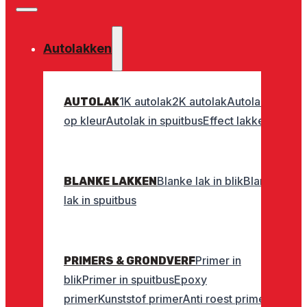
Autolakken
1K autolak
2K autolak
Autolak
AUTOLAK
op kleur
Autolak in spuitbus
Effect lakken
Blanke lak in blik
Blanke
BLANKE LAKKEN
lak in spuitbus
Primer in
PRIMERS & GRONDVERF
blik
Primer in spuitbus
Epoxy
primer
Kunststof primer
Anti roest primer