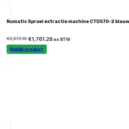
Numatic Sproei extractie machine CTD570-2 blauw
Oorspronkelijke
Huidige
€
2,072.10
€
1,761.28
ex BTW
prijs
prijs
Bekijk product
was:
is:
€2,072.10.
€1,761.28.