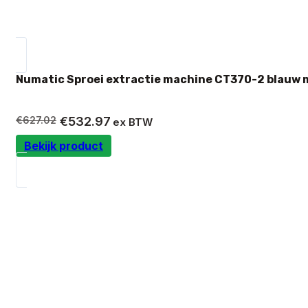
Numatic Sproei extractie machine CT370-2 blauw 
Oorspronkelijke
Huidige
€
627.02
€
532.97
ex BTW
prijs
prijs
Bekijk product
was:
is:
€627.02.
€532.97.