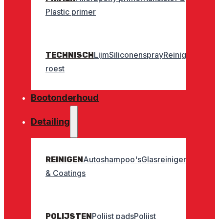
Plastic primer
Lijm
Siliconenspray
Reinigers
Geurt
TECHNISCH
roest
Bootonderhoud
Detailing
Autoshampoo's
Glasreinigers
Interieu
REINIGEN
& Coatings
Polijst pads
Polijst
POLIJSTEN