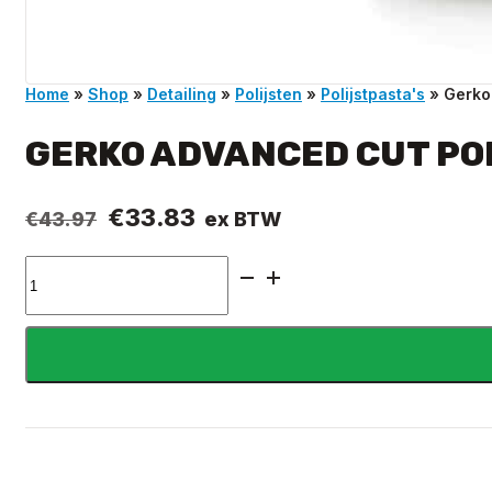
Home
»
Shop
»
Detailing
»
Polijsten
»
Polijstpasta's
»
Gerko
GERKO ADVANCED CUT PO
Oorspronkelijke
Huidige
€
33.83
ex BTW
€
43.97
prijs
prijs
Gerko
was:
is:
Advanced
€43.97.
€33.83.
Cut
Polijstpasta
1L
aantal