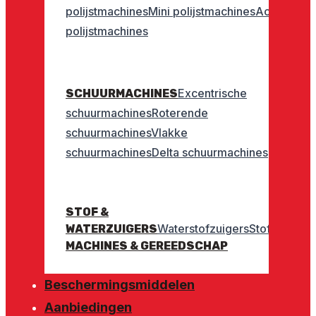
polijstmachines
Mini polijstmachines
Accu
polijstmachines
Excentrische
SCHUURMACHINES
schuurmachines
Roterende
schuurmachines
Vlakke
schuurmachines
Delta schuurmachines
STOF &
Waterstofzuigers
Stofzuigers
WATERZUIGERS
MACHINES & GEREEDSCHAP
Beschermingsmiddelen
Aanbiedingen