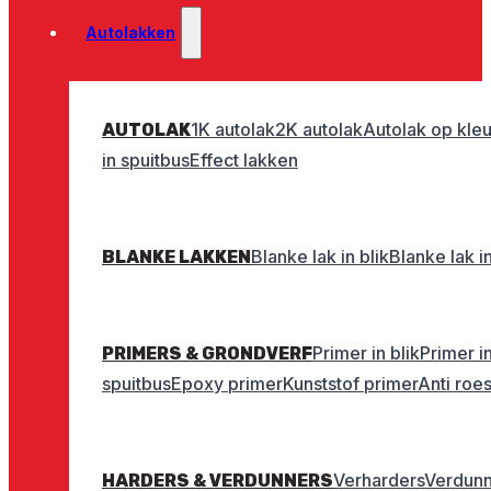
Autolakken
1K autolak
2K autolak
Autolak op kleu
AUTOLAK
in spuitbus
Effect lakken
Blanke lak in blik
Blanke lak i
BLANKE LAKKEN
Primer in blik
Primer i
PRIMERS & GRONDVERF
spuitbus
Epoxy primer
Kunststof primer
Anti roe
Verharders
Verdunn
HARDERS & VERDUNNERS