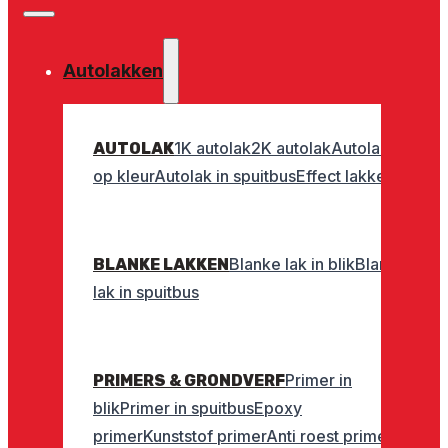
Autolakken
1K autolak
2K autolak
Autolak
AUTOLAK
op kleur
Autolak in spuitbus
Effect lakken
Blanke lak in blik
Blanke
BLANKE LAKKEN
lak in spuitbus
Primer in
PRIMERS & GRONDVERF
blik
Primer in spuitbus
Epoxy
primer
Kunststof primer
Anti roest primer