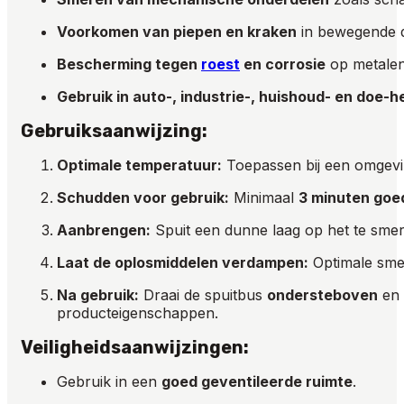
Voorkomen van piepen en kraken
in bewegende d
Bescherming tegen
roest
en corrosie
op metalen
Gebruik in auto-, industrie-, huishoud- en doe-h
Gebruiksaanwijzing:
Optimale temperatuur:
Toepassen bij een omgev
Schudden voor gebruik:
Minimaal
3 minuten goe
Aanbrengen:
Spuit een dunne laag op het te sme
Laat de oplosmiddelen verdampen:
Optimale sme
Na gebruik:
Draai de spuitbus
ondersteboven
en 
producteigenschappen.
Veiligheidsaanwijzingen:
Gebruik in een
goed geventileerde ruimte
.