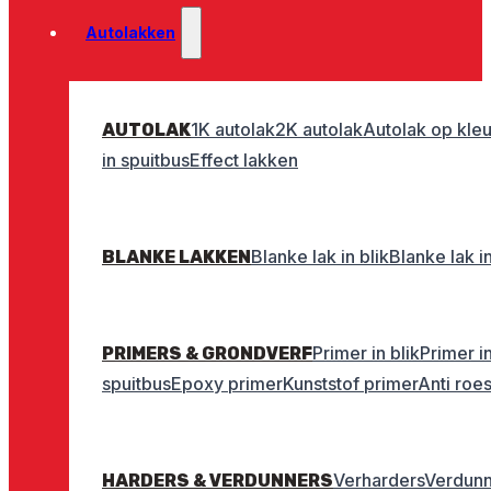
Autolakken
1K autolak
2K autolak
Autolak op kleu
AUTOLAK
in spuitbus
Effect lakken
Blanke lak in blik
Blanke lak i
BLANKE LAKKEN
Primer in blik
Primer i
PRIMERS & GRONDVERF
spuitbus
Epoxy primer
Kunststof primer
Anti roe
Verharders
Verdunn
HARDERS & VERDUNNERS