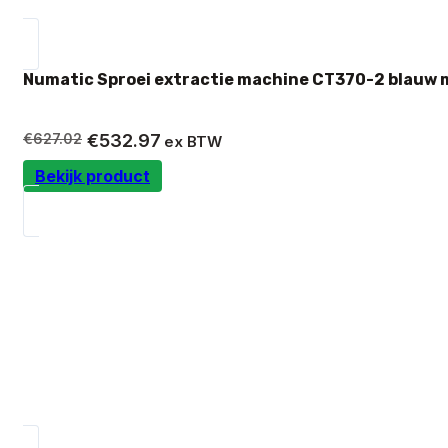
Numatic Sproei extractie machine CT370-2 blauw 
Oorspronkelijke
Huidige
€
627.02
€
532.97
ex BTW
prijs
prijs
Bekijk product
was:
is:
€627.02.
€532.97.