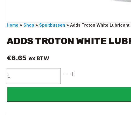
Home
»
Shop
»
Spuitbussen
»
Adds Troton White Lubricant
ADDS TROTON WHITE LUB
€
8.65
ex BTW
Adds
Troton
White
Lubricant
400ml
aantal