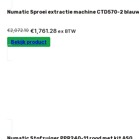
Numatic Sproei extractie machine CTD570-2 blauw
Oorspronkelijke
Huidige
€
2,072.10
€
1,761.28
ex BTW
prijs
prijs
Bekijk product
was:
is:
€2,072.10.
€1,761.28.
Numatic Stofzuiger PPR240-11 rood met kit AS0