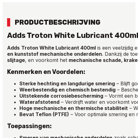
PRODUCTBESCHRIJVING
Adds Troton White Lubricant 400m
Adds
Troton White Lubricant 400ml
is een veelzijdig
en kunststof mechanische onderdelen
. Dankzij de t
slijtage
, en voorkomt het
mechanische schade, krake
Kenmerken en Voordelen:
Sterke hechting en langdurige smering
– Blijft 
Weerbestendig en chemisch bestendig
– Besche
Uitstekende corrosiebescherming
– Vormt een be
Waterafstotend
– Verdrijft water en voorkomt vo
Hoge mechanische en thermische stabiliteit
– We
Bevat Teflon (PTFE)
– Voor optimale smering en m
Toepassingen:
Smeren van mechanische onderdelen
zoals schar