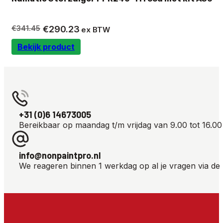
Oorspronkelijke
Huidige
€
341.45
€
290.23
ex BTW
prijs
prijs
Bekijk product
was:
is:
€341.45.
€290.23.
+31 (0)6 14673005
Bereikbaar op maandag t/m vrijdag van 9.00 tot 16.00
info@nonpaintpro.nl
We reageren binnen 1 werkdag op al je vragen via de 