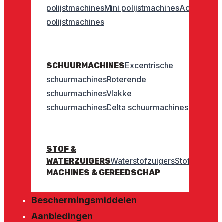
polijstmachines
Mini polijstmachines
Accu
polijstmachines
Excentrische
SCHUURMACHINES
schuurmachines
Roterende
schuurmachines
Vlakke
schuurmachines
Delta schuurmachines
STOF &
Waterstofzuigers
Stofzuigers
WATERZUIGERS
MACHINES & GEREEDSCHAP
Beschermingsmiddelen
Aanbiedingen