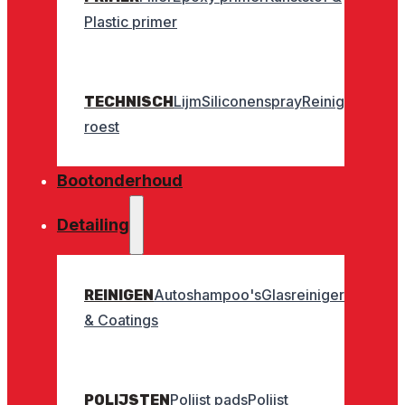
Plastic primer
Lijm
Siliconenspray
Reinigers
Geurt
TECHNISCH
roest
Bootonderhoud
Detailing
Autoshampoo's
Glasreinigers
Interieu
REINIGEN
& Coatings
Polijst pads
Polijst
POLIJSTEN