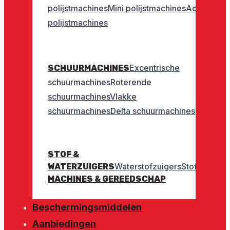
polijstmachines
Mini polijstmachines
Accu
polijstmachines
Excentrische
SCHUURMACHINES
schuurmachines
Roterende
schuurmachines
Vlakke
schuurmachines
Delta schuurmachines
STOF &
Waterstofzuigers
Stofzuigers
WATERZUIGERS
MACHINES & GEREEDSCHAP
Beschermingsmiddelen
Aanbiedingen