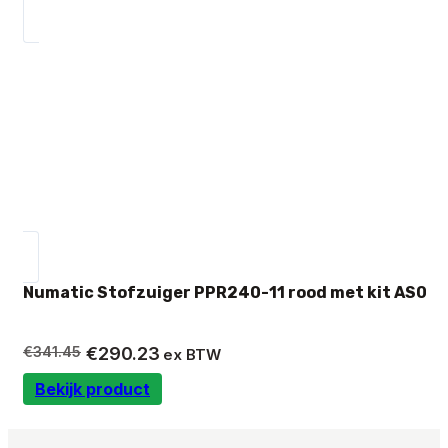
€2,072.10.
€1,761.28.
Numatic Stofzuiger PPR240-11 rood met kit AS0
Oorspronkelijke
Huidige
€
341.45
€
290.23
ex BTW
prijs
prijs
Bekijk product
was:
is:
€341.45.
€290.23.