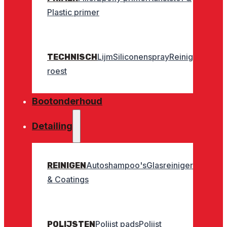
Plastic primer
Lijm
Siliconenspray
Reinigers
Geurt
TECHNISCH
roest
Bootonderhoud
Detailing
Autoshampoo's
Glasreinigers
Interieu
REINIGEN
& Coatings
Polijst pads
Polijst
POLIJSTEN