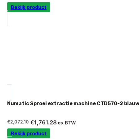
prijs
prijs
Bekijk product
was:
is:
€627.02.
€532.97.
Numatic Sproei extractie machine CTD570-2 blauw
Oorspronkelijke
Huidige
€
2,072.10
€
1,761.28
ex BTW
prijs
prijs
Bekijk product
was:
is: