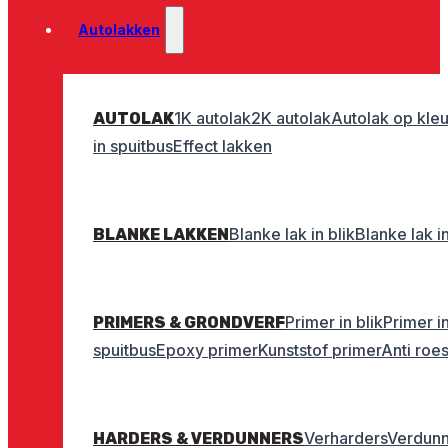
Autolakken
1K autolak
2K autolak
Autolak op kleu
AUTOLAK
in spuitbus
Effect lakken
Blanke lak in blik
Blanke lak i
BLANKE LAKKEN
Primer in blik
Primer i
PRIMERS & GRONDVERF
spuitbus
Epoxy primer
Kunststof primer
Anti roe
Verharders
Verdunn
HARDERS & VERDUNNERS