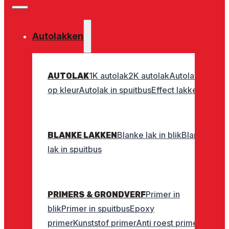
Autolakken
1K autolak
2K autolak
Autolak
AUTOLAK
op kleur
Autolak in spuitbus
Effect lakken
Blanke lak in blik
Blanke
BLANKE LAKKEN
lak in spuitbus
Primer in
PRIMERS & GRONDVERF
blik
Primer in spuitbus
Epoxy
primer
Kunststof primer
Anti roest primer