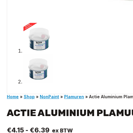
Home
»
Shop
»
NonPaint
»
Plamuren
»
Actie Aluminium Plam
ACTIE ALUMINIUM PLAMU
Prijsklasse:
€
4.15
-
€
6.39
ex BTW