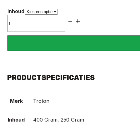
€4.15
Inhoud
tot
Actie
€6.39
Aluminium
Plamuur
Inter
Troton
aantal
PRODUCTSPECIFICATIES
Merk
Troton
Inhoud
400 Gram, 250 Gram