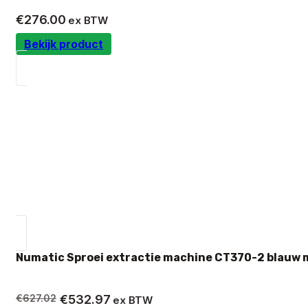
€
276.00
ex BTW
Bekijk product
Numatic Sproei extractie machine CT370-2 blauw 
Oorspronkelijke
Huidige
€
627.02
€
532.97
ex BTW