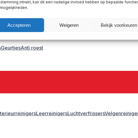
stemming intrekt, kan dit een nadelige invloed hebben op bepaalde functie
astic primer
 mogelijkheden.
Accepteren
Weigeren
Bekijk voorkeuren
s
Geurtjes
Anti roest
nterieurreinigers
Leerreinigers
Luchtverfrissers
Velgenreinige