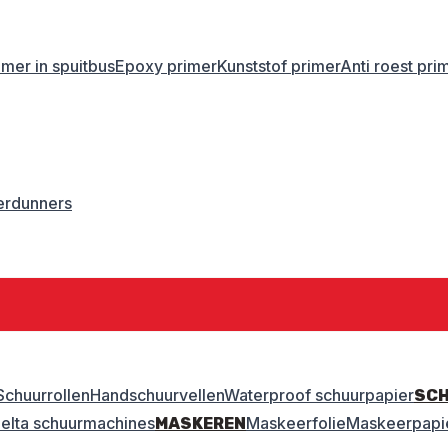
imer in spuitbus
Epoxy primer
Kunststof primer
Anti roest pri
erdunners
Schuurrollen
Handschuurvellen
Waterproof schuurpapier
SC
elta schuurmachines
Maskeerfolie
Maskeerpapi
MASKEREN