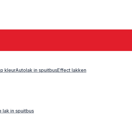
p kleur
Autolak in spuitbus
Effect lakken
 lak in spuitbus