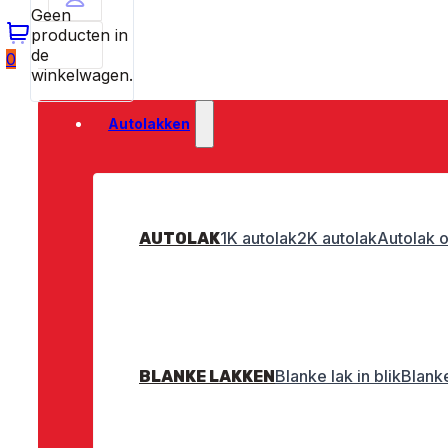
Geen
producten in
de
0
winkelwagen.
Autolakken
1K autolak
2K autolak
Autolak o
AUTOLAK
Blanke lak in blik
Blanke
BLANKE LAKKEN