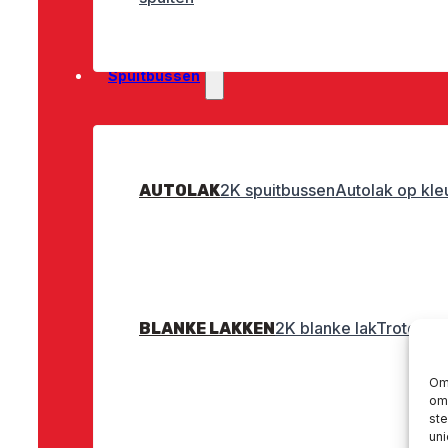
Spuitbussen
2K spuitbussen
Autolak op kle
AUTOLAK
2K blanke lak
Troton bl
BLANKE LAKKEN
Om 
om 
st
uni