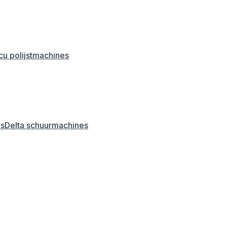
u polijstmachines
es
Delta schuurmachines