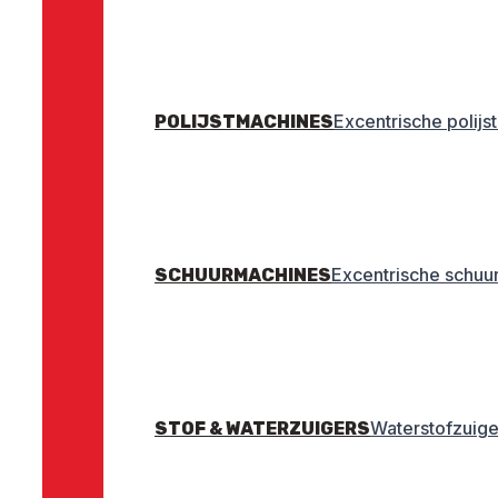
Excentrische polij
POLIJSTMACHINES
Excentrische schuu
SCHUURMACHINES
Waterstofzuige
STOF & WATERZUIGERS