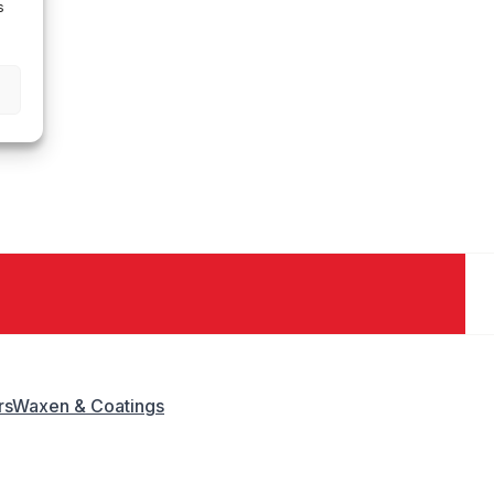
s
rs
Waxen & Coatings