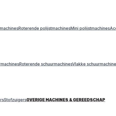
stmachines
Roterende polijstmachines
Mini polijstmachines
Acc
rmachines
Roterende schuurmachines
Vlakke schuurmachin
rs
Stofzuigers
OVERIGE MACHINES & GEREEDSCHAP