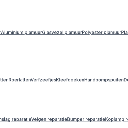
r
Aluminium plamuur
Glasvezel plamuur
Polyester plamuur
Pl
tten
Roerlatten
Verfzeefjes
Kleefdoeken
Handpompspuiten
D
nslag reparatie
Velgen reparatie
Bumper reparatie
Koplamp r