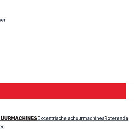
mer
Excentrische schuurmachines
Roterende
HUURMACHINES
er