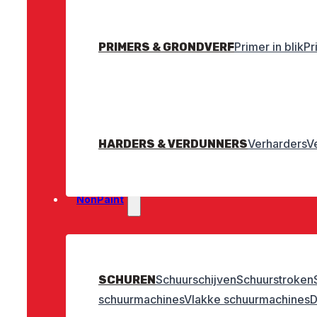
Primer in blik
Pr
PRIMERS & GRONDVERF
Verharders
V
HARDERS & VERDUNNERS
NonPaint
Schuurschijven
Schuurstroken
SCHUREN
schuurmachines
Vlakke schuurmachines
D