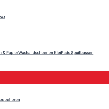
vax
 & Papier
Washandschoenen
Klei
Pads
Spuitbussen
oebehoren