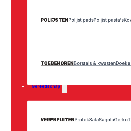
Polijst pads
Polijst pasta's
Ko
POLIJSTEN
Borstels & kwasten
Doeken
TOEBEHOREN
Gereedschap
Protek
Sata
Sagola
Gerko
T
VERFSPUITEN