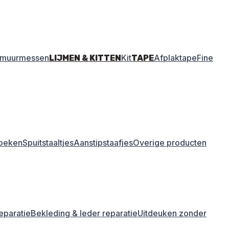
amuurmessen
Kit
Afplaktape
Fine
LIJMEN & KITTEN
TAPE
oeken
Spuitstaaltjes
Aanstipstaafjes
Overige producten
eparatie
Bekleding & leder reparatie
Uitdeuken zonder