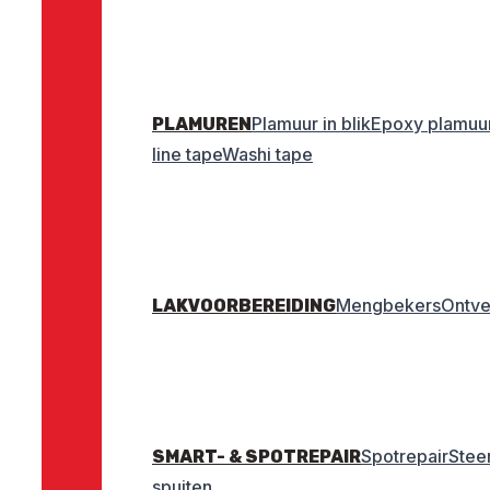
Plamuur in blik
Epoxy plamuu
PLAMUREN
line tape
Washi tape
Mengbekers
Ontve
LAKVOORBEREIDING
Spotrepair
Stee
SMART- & SPOTREPAIR
spuiten