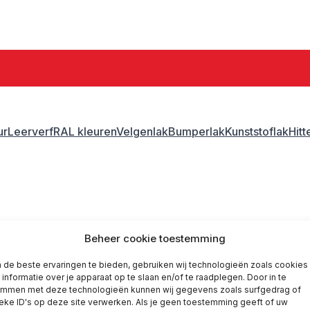
ur
Leerverf
RAL kleuren
Velgenlak
Bumperlak
Kunststoflak
Hit
ank lak
Gerko blank lak
Beheer cookie toestemming
de beste ervaringen te bieden, gebruiken wij technologieën zoals cookies
informatie over je apparaat op te slaan en/of te raadplegen. Door in te
emmen met deze technologieën kunnen wij gegevens zoals surfgedrag of
eke ID's op deze site verwerken. Als je geen toestemming geeft of uw