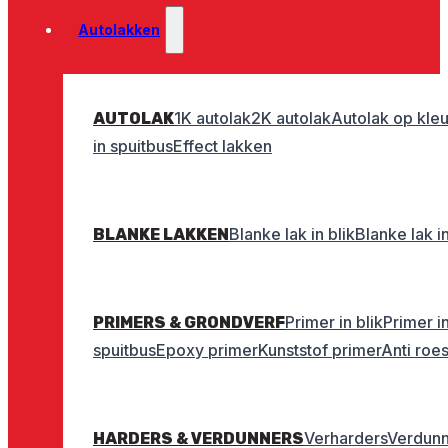
Autolakken
1K autolak
2K autolak
Autolak op kleu
AUTOLAK
in spuitbus
Effect lakken
Blanke lak in blik
Blanke lak i
BLANKE LAKKEN
Primer in blik
Primer i
PRIMERS & GRONDVERF
spuitbus
Epoxy primer
Kunststof primer
Anti roe
Verharders
Verdunn
HARDERS & VERDUNNERS