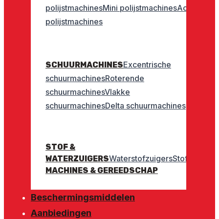
polijstmachines
Mini polijstmachines
Accu
polijstmachines
Excentrische
SCHUURMACHINES
schuurmachines
Roterende
schuurmachines
Vlakke
schuurmachines
Delta schuurmachines
STOF &
Waterstofzuigers
Stofzuigers
WATERZUIGERS
MACHINES & GEREEDSCHAP
Beschermingsmiddelen
Aanbiedingen