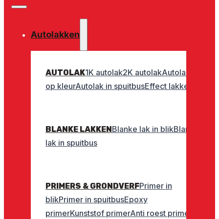
Autolakken
1K autolak
2K autolak
Autolak
AUTOLAK
op kleur
Autolak in spuitbus
Effect lakken
Blanke lak in blik
Blanke
BLANKE LAKKEN
lak in spuitbus
Primer in
PRIMERS & GRONDVERF
blik
Primer in spuitbus
Epoxy
primer
Kunststof primer
Anti roest primer