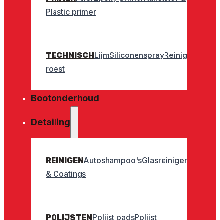
Plastic primer
Lijm
Siliconenspray
Reinigers
Geurt
TECHNISCH
roest
Bootonderhoud
Detailing
Autoshampoo's
Glasreinigers
Interieu
REINIGEN
& Coatings
Polijst pads
Polijst
POLIJSTEN